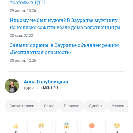
травмы в ДТП
29 июля, 13:26
Никому не был нужен? В Зауралье мужчину
на коляске сожгли возле дома родственницы
23 мая, 07:22
Завыли сирены: в Зауралье объявлен режим
«Беспилотная опасность»
30 июля, 12:26
Анна Голубницкая
журналист MSK1.RU
Сахар в крови
Сахар
Глюкоза
Диабет
Уровень са
0
0
0
0
0