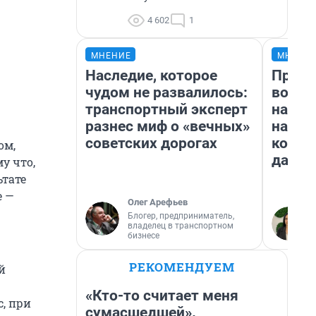
4 602
1
МНЕНИЕ
МНЕНИ
Наследие, которое
Прода
чудом не развалилось:
возьм
транспортный эксперт
нам г
разнес миф о «вечных»
налог
советских дорогах
косне
ом,
даже 
у что,
ьтате
е —
Олег Арефьев
Блогер, предприниматель,
владелец в транспортном
бизнесе
РЕКОМЕНДУЕМ
й
«Кто-то считает меня
, при
сумасшедшей».