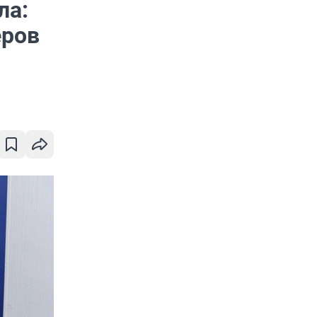
ла:
еров