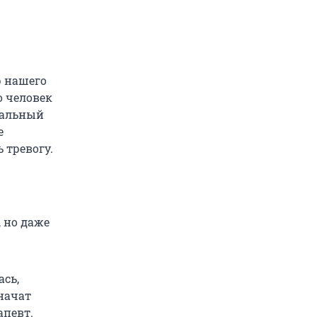
р нашего
о человек
уальный
е
 тревогу.
 но даже
ась,
начат
апевт.