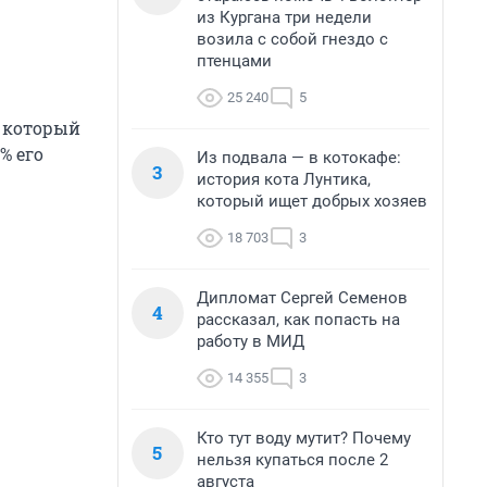
из Кургана три недели
возила с собой гнездо с
птенцами
25 240
5
, который
% его
Из подвала — в котокафе:
3
история кота Лунтика,
который ищет добрых хозяев
18 703
3
Дипломат Сергей Семенов
4
рассказал, как попасть на
работу в МИД
14 355
3
Кто тут воду мутит? Почему
5
нельзя купаться после 2
августа