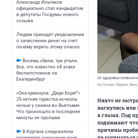
Александр Ильтяков
официально стал кандидатом
в депутаты Госдумы нового
созыва
Людям приходят уведомления
о зачислении денег на счет:
почему верить этому опасно
Восемь сбили, три упали.
Все, что известно об атаке
беспилотников на
От здоровья позвоноч
Екатеринбург
Источник: 
Мария Ленц
«Она крикнула: „Дядя Боря!“»
25-летняя туристка исчезла
Никто не застра
ночью у океана во Вьетнаме.
нагнулись или 
Что произошло в последние
в глазах. Под п
минуты ее пропажи
поднимают что-
причины пробле
В Кургане следователи
не заниматься 
проверяют нарушения прав