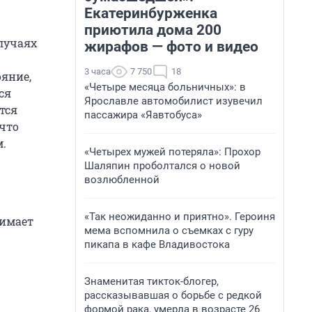
Екатеринбурженка
приютила дома 200
случаях
жирафов — фото и видео
3 часа
7 750
18
ояние,
«Четыре месяца больничных»: в
ся
Ярославле автомобилист изувечил
тся
пассажира «Яавтобуса»
 что
м.
«Четырех мужей потеряла»: Прохор
Шаляпин проболтался о новой
возлюбленной
«Так неожиданно и приятно». Героиня
нимает
мема вспомнила о съемках с гуру
пикапа в кафе Владивостока
Знаменитая тикток-блогер,
рассказывавшая о борьбе с редкой
формой рака, умерла в возрасте 26