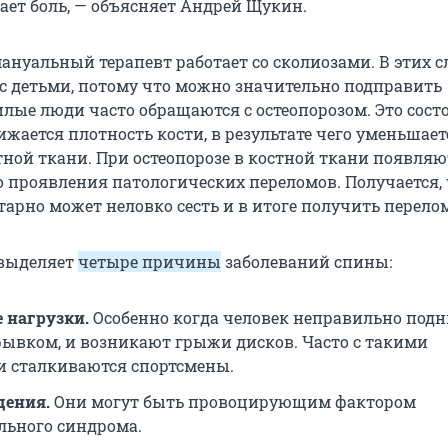
ает боль, — объясняет Андрей Щукин.
ануальный терапевт работает со сколиозами. В этих 
с детьми, потому что можно значительно подправить
лые люди часто обращаются с остеопорозом. Это сост
жается плотность кости, в результате чего уменьшает
тной ткани. При остеопорозе в костной ткани появляю
о проявления патологических переломов. Получается,
арно может неловко сесть и в итоге получить перело
выделяет
четыре причины
заболеваний спины:
 нагрузки.
Особенно когда человек неправильно под
рывком, и возникают грыжи дисков. Часто с такими
 сталкиваются спортсмены.
дения.
Они могут быть провоцирующим фактором
ьного синдрома.