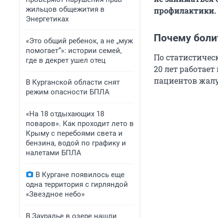
жильцов общежития в
профилактики.
Энергетиках
Почему болит
«Это общий ребенок, а не „муж
помогает“»: истории семей,
По статистичес
где в декрет ушел отец
20 лет работает
пациентов жалу
В Курганской области снят
режим опасности БПЛА
«На 18 отдыхающих 18
поваров». Как проходит лето в
Крыму с перебоями света и
бензина, водой по графику и
налетами БПЛА
В Кургане появилось еще
одна территория с гирляндой
«Звездное небо»
В Зауралье в озере нашли