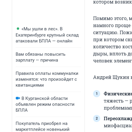
котором возник
Помимо этого, м
намного проще 
«Мы ушли в лес». В
ситуацию. Пожи
Екатеринбурге крупный склад
при котором сни
атаковали БПЛА — онлайн
количество кос
дыры, вплоть д
Вам обязаны повысить
зарплату — причина
человек элемент
Правила оплаты коммуналки
Андрей Щукин 
изменятся: что произойдет с
квитанциями
Физические
В Курганской области
тяжесть — 
объявлен режим опасности
проблемами
БПЛА
Переохлаж
Покупатель приобрел на
миофасциал
маркетплейсе новенький