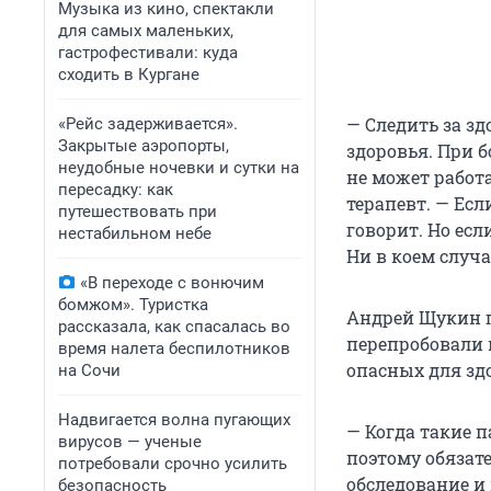
Музыка из кино, спектакли
для самых маленьких,
гастрофестивали: куда
сходить в Кургане
— Следить за з
«Рейс задерживается».
Закрытые аэропорты,
здоровья. При б
неудобные ночевки и сутки на
не может работ
пересадку: как
терапевт. — Есл
путешествовать при
говорит. Но есл
нестабильном небе
Ни в коем случ
«В переходе с вонючим
бомжом». Туристка
Андрей Щукин г
рассказала, как спасалась во
перепробовали 
время налета беспилотников
опасных для зд
на Сочи
Надвигается волна пугающих
— Когда такие п
вирусов — ученые
поэтому обязат
потребовали срочно усилить
обследование и
безопасность