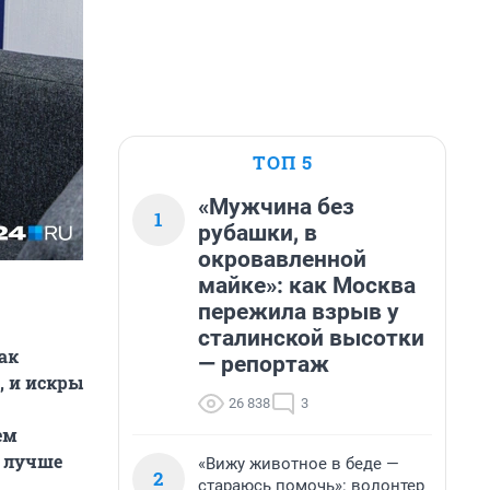
ТОП 5
«Мужчина без
1
рубашки, в
окровавленной
майке»: как Москва
пережила взрыв у
сталинской высотки
ак
— репортаж
, и искры
26 838
3
ем
у лучше
«Вижу животное в беде —
2
стараюсь помочь»: волонтер