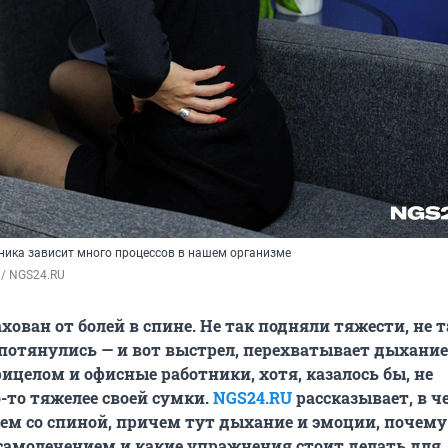
ника зависит много процессов в нашем организме
 / NGS24.RU
хован от болей в спине. Не так подняли тяжести, не т
потянулись — и вот выстрел, перехватывает дыхание
рицелом и офисные работники, хотя, казалось бы, не
то тяжелее своей сумки.
NGS24.RU
рассказывает, в ч
м со спиной, причем тут дыхание и эмоции, почем
самолечением и какие упражнения стоит делать для