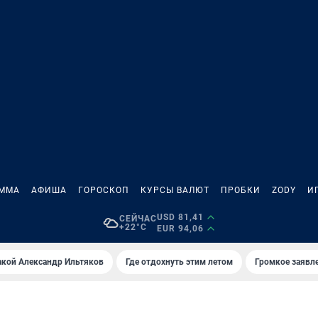
АММА
АФИША
ГОРОСКОП
КУРСЫ ВАЛЮТ
ПРОБКИ
ZODY
И
USD 81,41
СЕЙЧАС
+22°C
EUR 94,06
акой Александр Ильтяков
Где отдохнуть этим летом
Громкое заявл