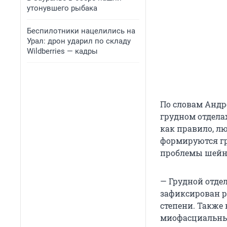
утонувшего рыбака
Беспилотники нацелились на
Урал: дрон ударил по складу
Wildberries — кадры
По словам Андр
грудном отделах
как правило, л
формируются гр
проблемы шейно
— Грудной отде
зафиксирован р
степени. Также
миофасциальны