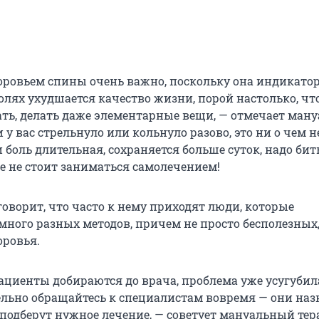
доровьем спины очень важно, поскольку она индикато
олях ухудшается качество жизни, порой настолько, чт
ать, делать даже элементарные вещи, — отмечает ман
и у вас стрельнуло или кольнуло разово, это ни о чем н
и боль длительная, сохраняется больше суток, надо бить
ае не стоит заниматься самолечением!
оворит, что часто к нему приходят люди, которые
много разных методов, причем не просто бесполезных,
оровья.
ациенты добираются до врача, проблема уже усугубил
ельно обращайтесь к специалистам вовремя — они наз
 подберут нужное лечение, — советует мануальный тер