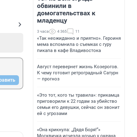
обвинили в
домогательствах к
младенцу
3 часа
4 365
11
«Так неожиданно и приятно». Героиня
мема вспомнила о съемках с гуру
пикапа в кафе Владивостока
Август перевернет жизнь Козерогов.
К чему готовит ретроградный Сатурн
— прогноз
равить
«Это тот, кого ты травила»: прикамца
приговорили к 22 годам за убийство
семьи его девушки, сейчас он звонит
ей с угрозами
«Она крикнула: „Дядя Боря!“»
Москвичка исчезла ночью у океана