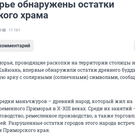
рье обнаружены остатки
кого храма
9
11 161
 комментарий
орья, проводящие раскопки на территории столицы 
айюань, впервые обнаружили остатки древнего будд
ую арку с солярными (солнечными) символами, сообщ
едки маньчжуров – древний народ, который жил на
еменного Приморья в X-XIII веках. Среди их занятий 
товодство, ремесленное производство, а также торговл
ей. Разрушенные остатки городов этого народа встреч
и Приморского края.