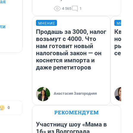
чая
4 565
1
МНЕНИЕ
МНЕНИ
гли
Продашь за 3000, налог
Кварт
возьмут с 4000. Что
но де
нам готовит новый
рынок
налоговый закон — он
сейча
коснется импорта и
даже репетиторов
Анастасия Завгородняя
0
РЕКОМЕНДУЕМ
Участницу шоу «Мама в
16» из Волгограда