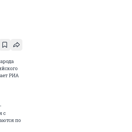
народа
ийского
ает РИА
–
я с
аются по