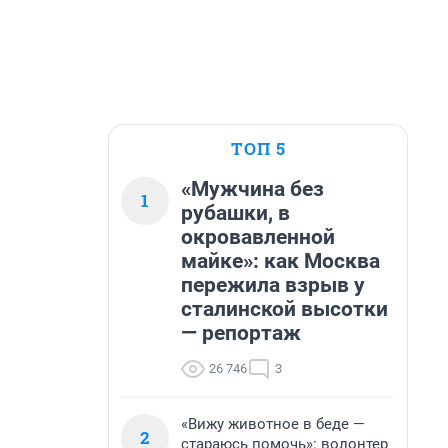
ТОП 5
«Мужчина без
1
рубашки, в
окровавленной
майке»: как Москва
пережила взрыв у
сталинской высотки
— репортаж
26 746
3
«Вижу животное в беде —
2
стараюсь помочь»: волонтер