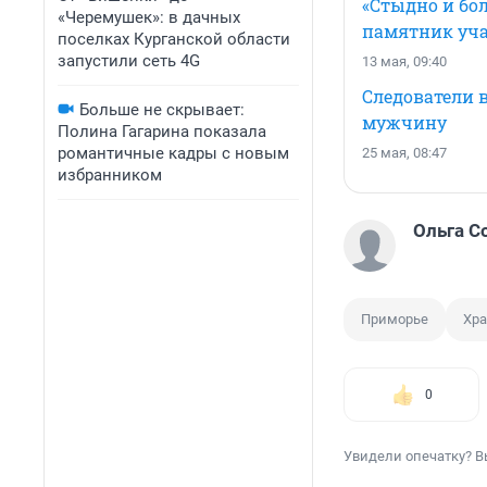
«Стыдно и бол
«Черемушек»: в дачных
памятник уча
поселках Курганской области
запустили сеть 4G
13 мая, 09:40
Следователи в
Больше не скрывает:
мужчину
Полина Гагарина показала
романтичные кадры с новым
25 мая, 08:47
избранником
Ольга С
Приморье
Хр
0
Увидели опечатку? В