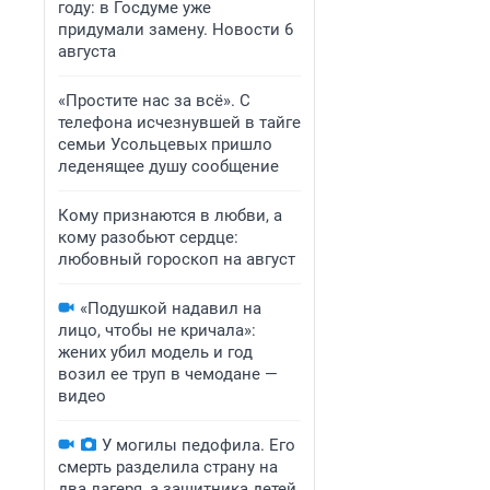
году: в Госдуме уже
придумали замену. Новости 6
августа
«Простите нас за всё». С
телефона исчезнувшей в тайге
семьи Усольцевых пришло
леденящее душу сообщение
Кому признаются в любви, а
кому разобьют сердце:
любовный гороскоп на август
«Подушкой надавил на
лицо, чтобы не кричала»:
жених убил модель и год
возил ее труп в чемодане —
видео
У могилы педофила. Его
смерть разделила страну на
два лагеря, а защитника детей