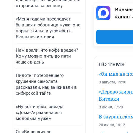
отправила за решетку
Времен
канал 
«Меня годами преследует
бывшая любовница мужа: она
портит жилье и угрожает».
Реальная история
Нам врали, что кофе вреден?
Кому можно пить до пяти
чашек в день
ПО ТЕМЕ
«Он мне не п
Пилоты потерпевшего
крушение самолета
3 августа, 13:30
рассказали, как выживали в
«Дерево жизни
сибирской тайге
Битевки
«Ну вот и всё»: звезда
3 июня, 17:20
«Дома-2» развелась с
В зауральском
молодым мужем
28 июля, 16:12
От «Вишенки» до