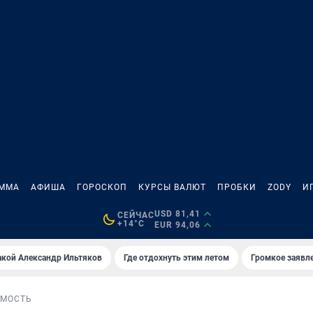
АММА
АФИША
ГОРОСКОП
КУРСЫ ВАЛЮТ
ПРОБКИ
ZODY
И
USD 81,41
СЕЙЧАС
+14°C
EUR 94,06
акой Александр Ильтяков
Где отдохнуть этим летом
Громкое заявл
МОСТЬ