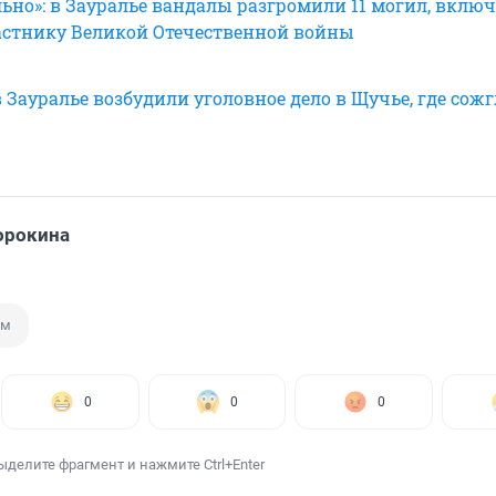
ьно»: в Зауралье вандалы разгромили 11 могил, вклю
стнику Великой Отечественной войны
 Зауралье возбудили уголовное дело в Щучье, где сож
орокина
ам
0
0
0
ыделите фрагмент и нажмите Ctrl+Enter