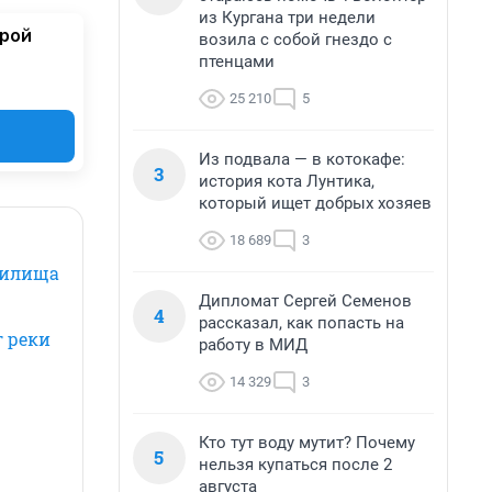
из Кургана три недели
орой
возила с собой гнездо с
птенцами
25 210
5
Из подвала — в котокафе:
3
история кота Лунтика,
который ищет добрых хозяев
18 689
3
жилища
Дипломат Сергей Семенов
4
рассказал, как попасть на
г реки
работу в МИД
14 329
3
Кто тут воду мутит? Почему
5
нельзя купаться после 2
августа