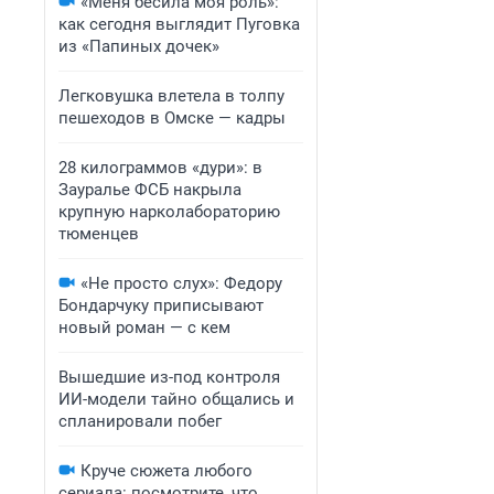
«Меня бесила моя роль»:
как сегодня выглядит Пуговка
из «Папиных дочек»
Легковушка влетела в толпу
пешеходов в Омске — кадры
28 килограммов «дури»: в
Зауралье ФСБ накрыла
крупную нарколабораторию
тюменцев
«Не просто слух»: Федору
Бондарчуку приписывают
новый роман — с кем
Вышедшие из-под контроля
ИИ-модели тайно общались и
спланировали побег
Круче сюжета любого
сериала: посмотрите, что