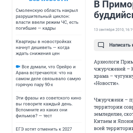
В Примо
Смоленскую область накрыл
буддийс
разрушительный циклон:
власти ввели режим ЧС, есть
погибшие — кадры
13 сентября 2010, 16:1
Квартиры в новостройках
Написать
начнут дешеветь — когда
ждать снижения цен
Археологи Прим
Все думали, что Орейро и
чжурчженей – К
Арана встречаются: что на
храма – чугунн
самом деле связывало самую
«Новости».
горячую пару 90-х
Эти фразы из советского кино
Чжурчжени – пр
вы говорите каждый день.
территории совр
Вспомните из каких они
земледелие, ско
фильмов? — тест
Китаем и Япони
всей территори
ЕГЭ хотят отменить к 2027