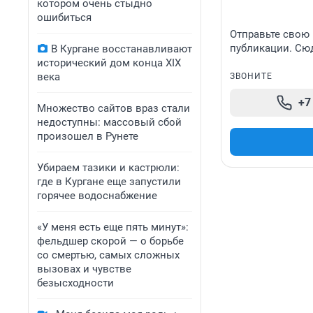
котором очень стыдно
ошибиться
Отправьте свою 
публикации. Сюд
В Кургане восстанавливают
исторический дом конца XIX
века
ЗВОНИТЕ
+7
Множество сайтов враз стали
недоступны: массовый сбой
произошел в Рунете
Убираем тазики и кастрюли:
где в Кургане еще запустили
горячее водоснабжение
«У меня есть еще пять минут»:
фельдшер скорой — о борьбе
со смертью, самых сложных
вызовах и чувстве
безысходности