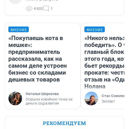
4 633
1
МНЕНИЕ
МНЕНИЕ
«Покупаешь кота в
«Никого нельз
мешке»:
победить». О ч
предприниматель
главный блокб
рассказала, как на
этого года, ко
самом деле устроен
бьет рекорды 
бизнес со складами
прокате: честн
дешевых товаров
отзыв на «Оди
Нолана
Наталья Шорохова
Стас Соколов
Открыла кофейную точку на
Эксперт
деньги соцразвития
РЕКОМЕНДУЕМ