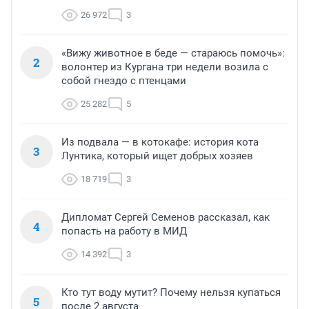
26 972
3
«Вижу животное в беде — стараюсь помочь»:
2
волонтер из Кургана три недели возила с
собой гнездо с птенцами
25 282
5
Из подвала — в котокафе: история кота
3
Лунтика, который ищет добрых хозяев
18 719
3
Дипломат Сергей Семенов рассказал, как
4
попасть на работу в МИД
14 392
3
Кто тут воду мутит? Почему нельзя купаться
5
после 2 августа