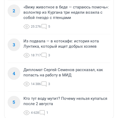
«Вижу животное в беде — стараюсь помочь»:
2
волонтер из Кургана три недели возила с
собой гнездо с птенцами
25 276
5
Из подвала — в котокафе: история кота
3
Лунтика, который ищет добрых хозяев
18 717
3
Дипломат Сергей Семенов рассказал, как
4
попасть на работу в МИД
14 386
3
Кто тут воду мутит? Почему нельзя купаться
5
после 2 августа
4 628
1