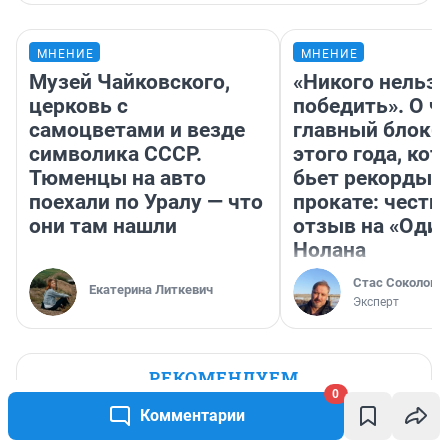
МНЕНИЕ
МНЕНИЕ
Музей Чайковского,
«Никого нельз
церковь с
победить». О ч
самоцветами и везде
главный блокб
символика СССР.
этого года, ко
Тюменцы на авто
бьет рекорды 
поехали по Уралу — что
прокате: честн
они там нашли
отзыв на «Оди
Нолана
Стас Соколов
Екатерина Литкевич
Эксперт
РЕКОМЕНДУЕМ
0
Комментарии
Слизни атакуют: как спасти цветник
от вредителей — три копеечных