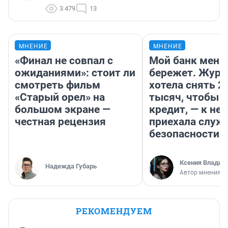
3 479
13
МНЕНИЕ
МНЕНИЕ
«Финал не совпал с
Мой банк меня
ожиданиями»: стоит ли
бережет. Журн
смотреть фильм
хотела снять 2
«Старый орел» на
тысяч, чтобы п
большом экране —
кредит, — к не
честная рецензия
приехала служ
безопасности
Ксения Владим
Надежда Губарь
Автор мнения
РЕКОМЕНДУЕМ