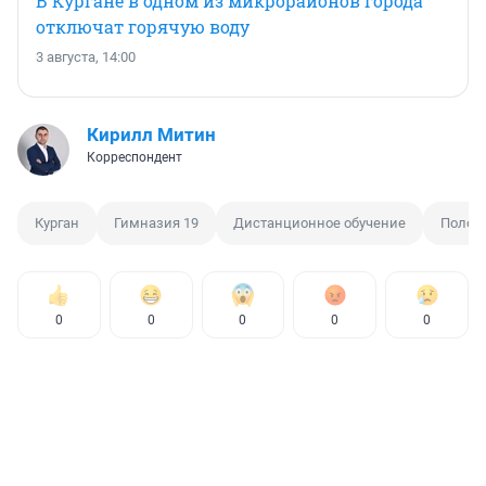
В Кургане в одном из микрорайонов города
отключат горячую воду
3 августа, 14:00
Кирилл Митин
Корреспондент
Курган
Гимназия 19
Дистанционное обучение
Полом
0
0
0
0
0