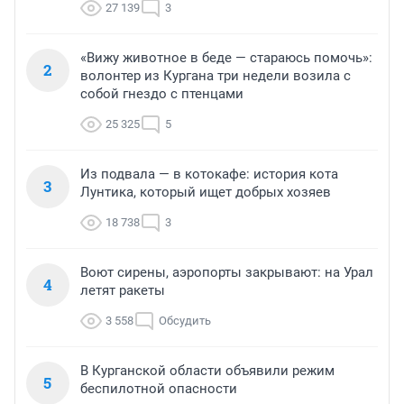
27 139
3
«Вижу животное в беде — стараюсь помочь»:
2
волонтер из Кургана три недели возила с
собой гнездо с птенцами
25 325
5
Из подвала — в котокафе: история кота
3
Лунтика, который ищет добрых хозяев
18 738
3
Воют сирены, аэропорты закрывают: на Урал
4
летят ракеты
3 558
Обсудить
В Курганской области объявили режим
5
беспилотной опасности