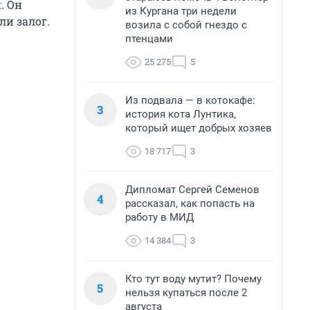
. Он
из Кургана три недели
ли залог.
возила с собой гнездо с
птенцами
25 275
5
Из подвала — в котокафе:
3
история кота Лунтика,
который ищет добрых хозяев
18 717
3
Дипломат Сергей Семенов
4
рассказал, как попасть на
работу в МИД
14 384
3
Кто тут воду мутит? Почему
5
нельзя купаться после 2
августа