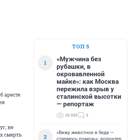
ТОП 5
«Мужчина без
1
рубашки, в
окровавленной
майке»: как Москва
пережила взрыв у
б аресте
сталинской высотки
ея
— репортаж
26 935
3
г, не
«Вижу животное в беде —
х смерть
2
стараюсь помочь»: волонтер