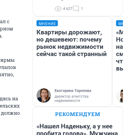
4 627
1
ал с
МНЕНИЕ
МНЕНИ
орном
Квартиры дорожают,
«Мы в
а.
но дешевеют: почему
Нолан
рынок недвижимости
настр
сейчас такой странный
смотр
рфирмы
чтобы
улапов
выгля
нятно,
Екатерина Торопова
директор агентства
дясь на
недвижимости
тельских
а должно
РЕКОМЕНДУЕМ
«Нашел Наденьку, а у нее
пробита голова». Мужчина