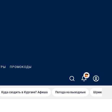
ГРЫ
ПРОМОКОДЫ
2
Куда сходить в Кургане? Афиша
Погода на выходные
Шумков в Че