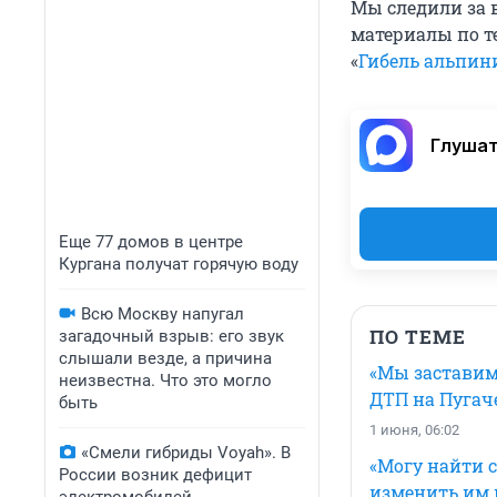
Мы следили за 
материалы по т
«
Гибель альпин
Глушат
Еще 77 домов в центре
Кургана получат горячую воду
Всю Москву напугал
ПО ТЕМЕ
загадочный взрыв: его звук
слышали везде, а причина
«Мы заставим
неизвестна. Что это могло
ДТП на Пугач
быть
1 июня, 06:02
«Смели гибриды Voyah». В
«Могу найти 
России возник дефицит
изменить им 