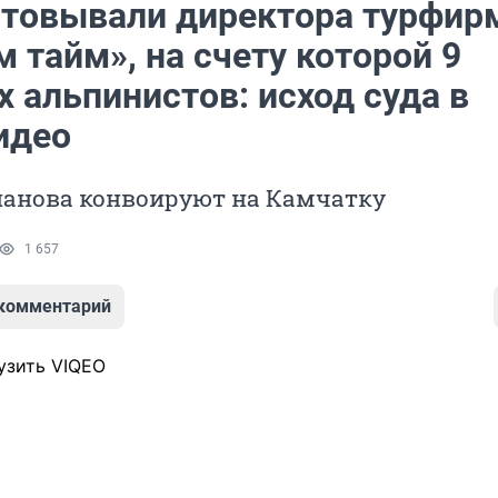
стовывали директора турфи
 тайм», на счету которой 9
 альпинистов: исход суда в
идео
панова конвоируют на Камчатку
1 657
 комментарий
узить VIQEO