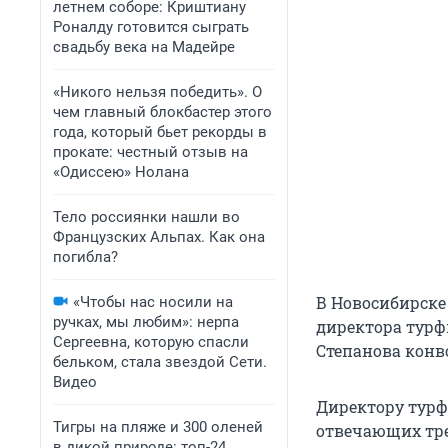
летнем соборе: Криштиану
Роналду готовится сыграть
свадьбу века на Мадейре
«Никого нельзя победить». О
чем главный блокбастер этого
года, который бьет рекорды в
прокате: честный отзыв на
«Одиссею» Нолана
Тело россиянки нашли во
Французских Альпах. Как она
погибла?
В Новосибирске
«Чтобы нас носили на
ручках, мы любим»: нерпа
директора турф
Сергеевна, которую спасли
Степанова конв
бельком, стала звездой Сети.
Видео
Директору турфи
Тигры на пляже и 300 оленей
отвечающих тре
в дикой природе: топ-24