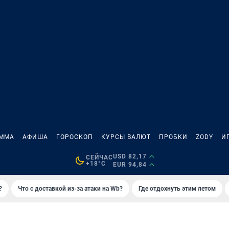
АММА
АФИША
ГОРОСКОП
КУРСЫ ВАЛЮТ
ПРОБКИ
ZODY
И
USD 82,17
СЕЙЧАС
+18°C
EUR 94,84
?
Что с доставкой из-за атаки на Wb?
Где отдохнуть этим летом