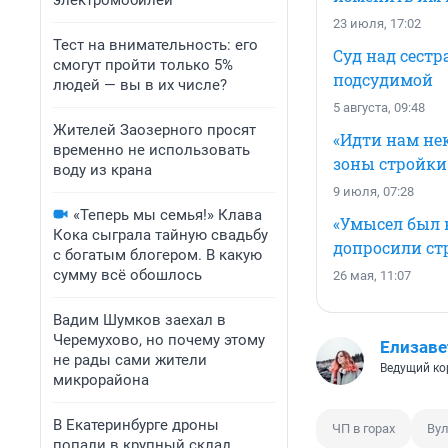
электромобилей
23 июля, 17:02
Тест на внимательность: его
Суд над сест
смогут пройти только 5%
подсудимой
людей — вы в их числе?
5 августа, 09:48
Жителей Заозерного просят
«Идти нам нек
временно не использовать
зоны стройки
воду из крана
9 июля, 07:28
«Теперь мы семья!» Клава
«Умысел был н
Кока сыграла тайную свадьбу
допросили с
с богатым блогером. В какую
сумму всё обошлось
26 мая, 11:07
Вадим Шумков заехал в
Черемухово, но почему этому
Елизаве
не рады сами жители
Ведущий ко
микрорайона
В Екатеринбурге дроны
ЧП в горах
Ву
попали в крупный склад.