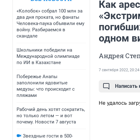
Как аре
«Колобок» собрал 100 млн за
«Экстрим
два дня проката, но фанаты
Человека-паука объявили ему
погибших
войну. Разбираемся в
одном в
скандале
Школьники победили на
Андрея Сте
Международной олимпиаде
по ИИ в Казахстане
7 сентября 2022, 20:24
Побережье Анапы
заполонили ядовитые
Написать
медузы: что происходит с
пляжами
Не удалось загр
Рабочий день хотят сократить,
но только летом — и вот
почему. Новости 7 августа
Звездные гости в 500-