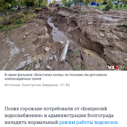
В серии фильмов «Властелин колец» из похожих ям доставали
новорожденных орков
Источник: 
Константин Завриков / V1.RU
Позже горожане потребовали от «Концессий
водоснабжения» и администрации Волгограда
наладить нормальный
режим работы водовозок
.