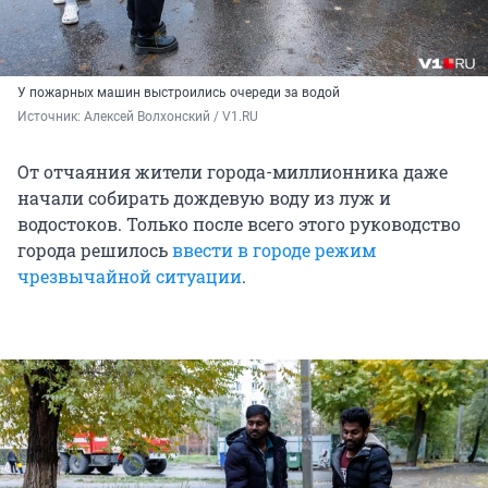
У пожарных машин выстроились очереди за водой
Источник: 
Алексей Волхонский / V1.RU
От отчаяния жители города-миллионника даже
начали собирать дождевую воду из луж и
водостоков. Только после всего этого руководство
города решилось
ввести в городе режим
чрезвычайной ситуации
.