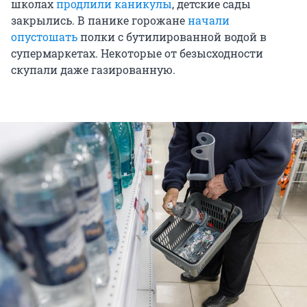
школах
продлили каникулы
, детские сады
закрылись. В панике горожане
начали
опустошать
полки с бутилированной водой в
супермаркетах. Некоторые от безысходности
скупали даже газированную.