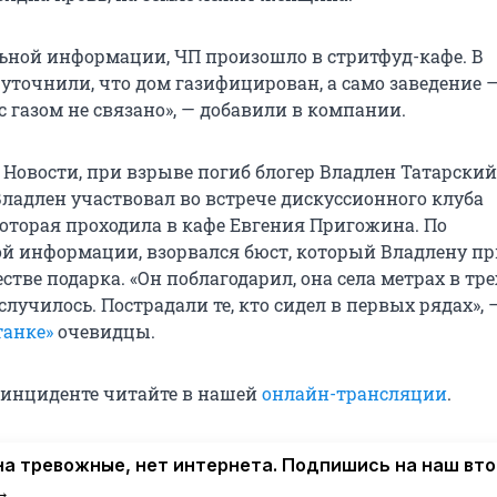
ьной информации, ЧП произошло в стритфуд-кафе. В
 уточнили, что дом газифицирован, а само заведение —
 газом не связано», — добавили в компании.
Новости, при взрыве погиб блогер Владлен Татарский.
Владлен участвовал во встрече дискуссионного клуба
которая проходила в кафе Евгения Пригожина. По
й информации, взорвался бюст, который Владлену пр
тве подарка. «Он поблагодарил, она села метрах в трех
случилось. Пострадали те, кто сидел в первых рядах», 
танке»
очевидцы.
 инциденте читайте в нашей
онлайн-трансляции
.
а тревожные, нет интернета. Подпишись на наш вт
→