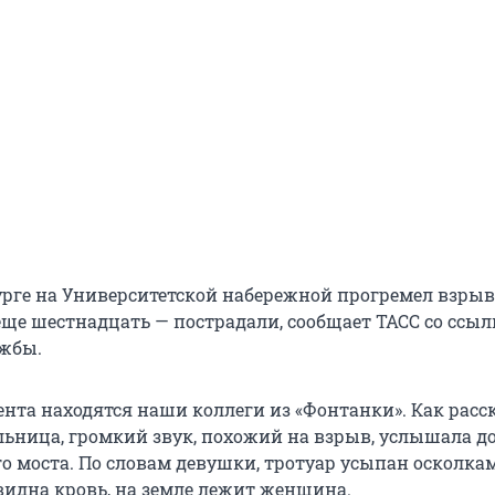
урге на Университетской набережной прогремел взрыв
еще шестнадцать — пострадали, сообщает ТАСС со ссыл
ужбы.
ента находятся наши коллеги из «Фонтанки». Как расс
льница, громкий звук, похожий на взрыв, услышала до
о моста. По словам девушки, тротуар усыпан осколка
видна кровь, на земле лежит женщина.