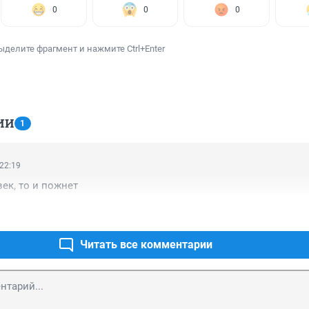
0
0
0
ыделите фрагмент и нажмите Ctrl+Enter
ИИ
1
 22:19
век, то и пожнет
Читать все комментарии