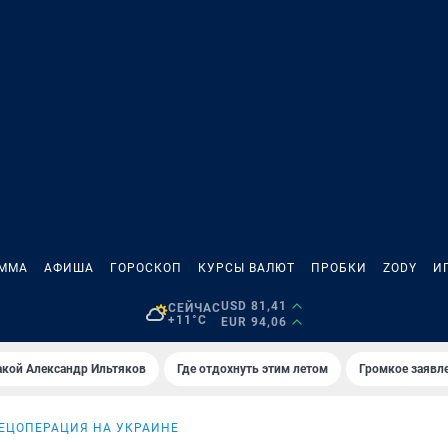
АММА
АФИША
ГОРОСКОП
КУРСЫ ВАЛЮТ
ПРОБКИ
ZODY
И
USD 81,41
СЕЙЧАС
+11°C
EUR 94,06
акой Александр Ильтяков
Где отдохнуть этим летом
Громкое заявл
ЕЦОПЕРАЦИЯ НА УКРАИНЕ