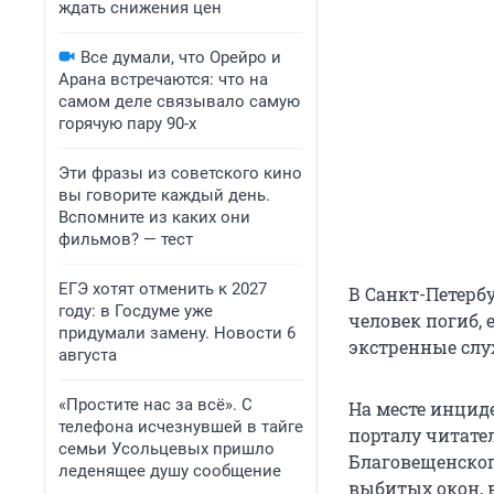
ждать снижения цен
Все думали, что Орейро и
Арана встречаются: что на
самом деле связывало самую
горячую пару 90-х
Эти фразы из советского кино
вы говорите каждый день.
Вспомните из каких они
фильмов? — тест
ЕГЭ хотят отменить к 2027
В Санкт-Петерб
году: в Госдуме уже
человек погиб, 
придумали замену. Новости 6
экстренные сл
августа
«Простите нас за всё». С
На месте инцид
телефона исчезнувшей в тайге
порталу читате
семьи Усольцевых пришло
Благовещенског
леденящее душу сообщение
выбитых окон, 