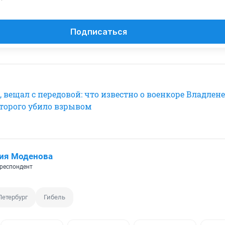
Подписаться
 вещал с передовой: что известно о военкоре Владлене
оторого убило взрывом
ия Моденова
респондент
Петербург
Гибель