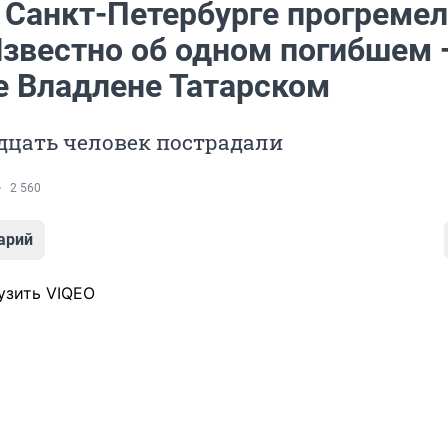
в Санкт-Петербурге прогремел
Известно об одном погибшем 
е Владлене Татарском
дцать человек пострадали
2 560
арий
узить VIQEO