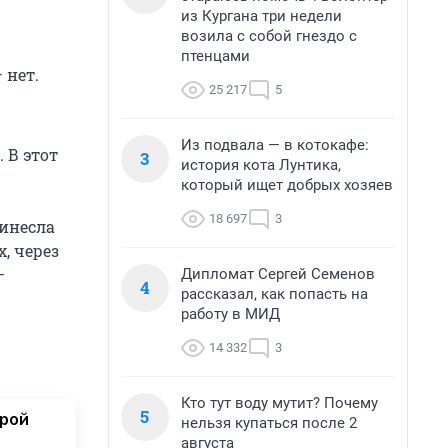
из Кургана три недели
возила с собой гнездо с
птенцами
 нет.
25 217
5
Из подвала — в котокафе:
 В этот
3
история кота Лунтика,
который ищет добрых хозяев
18 697
3
инесла
, через
—
Дипломат Сергей Семенов
4
рассказал, как попасть на
работу в МИД
14 332
3
Кто тут воду мутит? Почему
5
орой
нельзя купаться после 2
августа