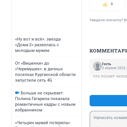
0
Увидели опечатку? В
«Ну вот и всё»: звезда
«Дома-2» развелась с
КОММЕНТАР
молодым мужем
От «Вишенки» до
Гость
2 апреля 2023,
«Черемушек»: в дачных
поселках Курганской области
что посеет чело
запустили сеть 4G
Больше не скрывает:
Полина Гагарина показала
романтичные кадры с новым
избранником
«Четырех мужей потеряла»: