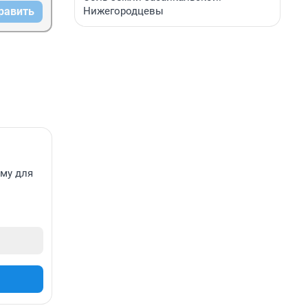
Нижегородцевы
равить
ему для