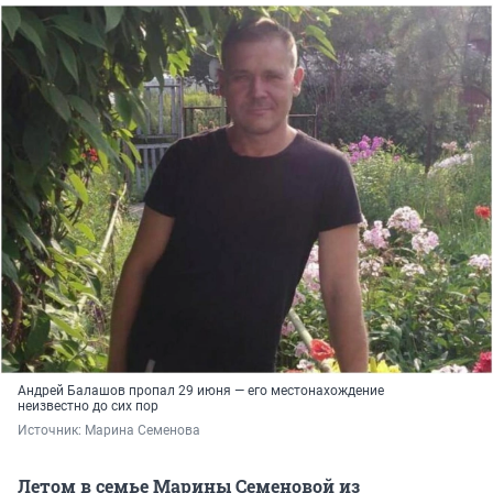
Андрей Балашов пропал 29 июня — его местонахождение
неизвестно до сих пор
Источник: 
Марина Семенова 
Летом в семье Марины Семеновой из