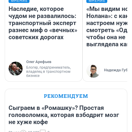
МНЕНИЕ
МНЕНИЕ
Наследие, которое
«Мы видим нов
чудом не развалилось:
Нолана»: с как
транспортный эксперт
настроем нужн
разнес миф о «вечных»
смотреть «Оди
советских дорогах
чтобы она не
выглядела как
Олег Арефьев
Блогер, предприниматель,
Надежда Губар
владелец в транспортном
бизнесе
РЕКОМЕНДУЕМ
Сыграем в «Ромашку»? Простая
головоломка, которая взбодрит мозг
не хуже кофе