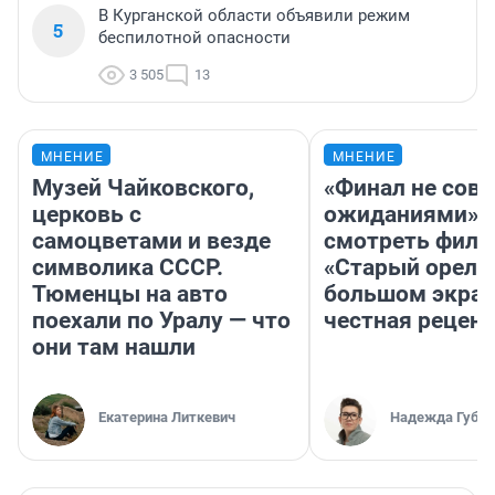
В Курганской области объявили режим
5
беспилотной опасности
3 505
13
МНЕНИЕ
МНЕНИЕ
Музей Чайковского,
«Финал не совп
церковь с
ожиданиями»: 
самоцветами и везде
смотреть фил
символика СССР.
«Старый орел» 
Тюменцы на авто
большом экран
поехали по Уралу — что
честная рецен
они там нашли
Екатерина Литкевич
Надежда Губар