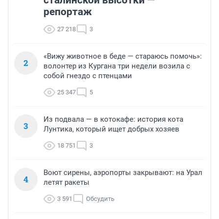
сталинской высотки —
репортаж
27 218
3
«Вижу животное в беде — стараюсь помочь»:
2
волонтер из Кургана три недели возила с
собой гнездо с птенцами
25 347
5
Из подвала — в котокафе: история кота
3
Лунтика, который ищет добрых хозяев
18 751
3
Воют сирены, аэропорты закрывают: на Урал
4
летят ракеты
3 591
Обсудить