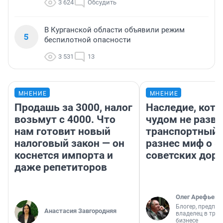
3 624
Обсудить
В Курганской области объявили режим
5
беспилотной опасности
3 531
13
МНЕНИЕ
МНЕНИЕ
Продашь за 3000, налог
Наследие, кото
возьмут с 4000. Что
чудом не разва
нам готовит новый
транспортный 
налоговый закон — он
разнес миф о 
коснется импорта и
советских доро
даже репетиторов
Олег Арефьев
Блогер, предпри
Анастасия Завгородняя
владелец в тра
бизнесе