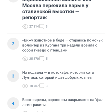
Москва пережила взрыв у
сталинской высотки —
репортаж
27 314
3
«Вижу животное в беде — стараюсь помочь»:
2
волонтер из Кургана три недели возила с
собой гнездо с птенцами
25 370
5
Из подвала — в котокафе: история кота
3
Лунтика, который ищет добрых хозяев
18 767
3
Воют сирены, аэропорты закрывают: на Урал
4
летят ракеты