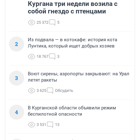
Кургана три недели возила с
собой гнездо с птенцами
25 372
5
Из подвала — в котокафе: история кота
2
Лунтика, который ищет добрых хозяев
18 767
3
Воют сирены, аэропорты закрывают: на Урал
3
летят ракеты
3 625
Обсудить
В Курганской области объявили режим
4
беспилотной опасности
3 531
13