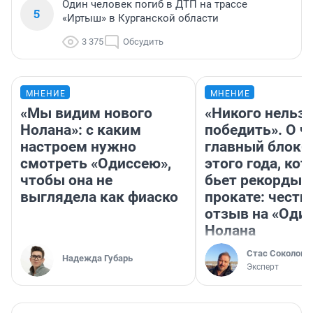
Один человек погиб в ДТП на трассе
5
«Иртыш» в Курганской области
3 375
Обсудить
МНЕНИЕ
МНЕНИЕ
«Мы видим нового
«Никого нельз
Нолана»: с каким
победить». О ч
настроем нужно
главный блокб
смотреть «Одиссею»,
этого года, ко
чтобы она не
бьет рекорды 
выглядела как фиаско
прокате: честн
отзыв на «Оди
Нолана
Стас Соколов
Надежда Губарь
Эксперт