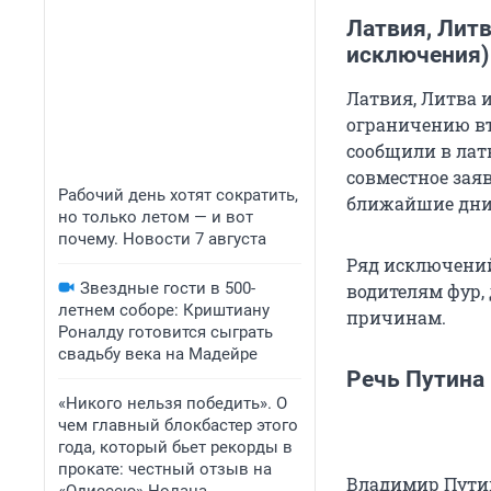
Латвия, Литв
исключения)
Латвия, Литва 
ограничению въ
сообщили в лат
совместное заяв
Рабочий день хотят сократить,
ближайшие дни
но только летом — и вот
почему. Новости 7 августа
Ряд исключений 
Звездные гости в 500-
водителям фур
летнем соборе: Криштиану
причинам.
Роналду готовится сыграть
свадьбу века на Мадейре
Речь Путина
«Никого нельзя победить». О
чем главный блокбастер этого
года, который бьет рекорды в
прокате: честный отзыв на
Владимир Путин