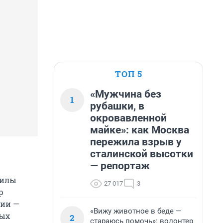
ТОП 5
«Мужчина без
1
рубашки, в
окровавленной
майке»: как Москва
пережила взрыв у
сталинской высотки
— репортаж
силы
27 017
3
р
нии —
«Вижу животное в беде —
ных
2
стараюсь помочь»: волонтер