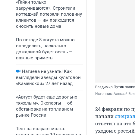
«Гайки только
закручиваются». Строители
коттеджей потеряли половину
клиентов — им приходится
сносить новые дома
По погоде 8 августа можно
определить, насколько
дождливой будет осень —
важные приметы
Нагиева не узнать! Как
выглядели звезды культовой
«Каменской» 27 лет назад
Владимир Путин заяви
Источник: 
Алексей Вол
«Август будет еще довольно
тяжелым». Эксперты — об
24 февраля по 
обстановке на топливном
рынке России
начали
специал
ответил на это
Тест на возраст мозга:
уходом с росси
ответьте на эти 10 вопросов и