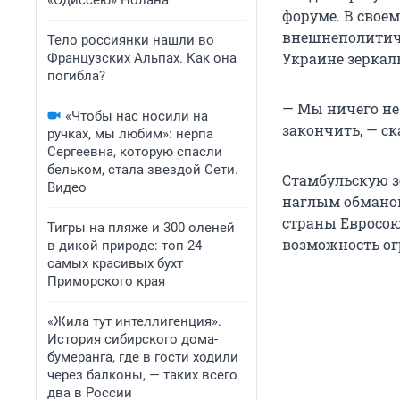
«Одиссею» Нолана
форуме. В свое
внешнеполитиче
Тело россиянки нашли во
Украине зеркал
Французских Альпах. Как она
погибла?
— Мы ничего не
«Чтобы нас носили на
закончить, — ск
ручках, мы любим»: нерпа
Сергеевна, которую спасли
бельком, стала звездой Сети.
Стамбульскую з
Видео
наглым обманом
страны Евросоюз
Тигры на пляже и 300 оленей
возможность ог
в дикой природе: топ-24
самых красивых бухт
Приморского края
«Жила тут интеллигенция».
История сибирского дома-
бумеранга, где в гости ходили
через балконы, — таких всего
два в России