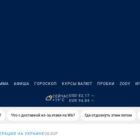
АММА
АФИША
ГОРОСКОП
КУРСЫ ВАЛЮТ
ПРОБКИ
ZODY
И
USD 82,17
СЕЙЧАС
+19°C
EUR 94,84
?
Что с доставкой из-за атаки на Wb?
Где отдохнуть этим летом
ЕРАЦИЯ НА УКРАИНЕ
ОБЗОР