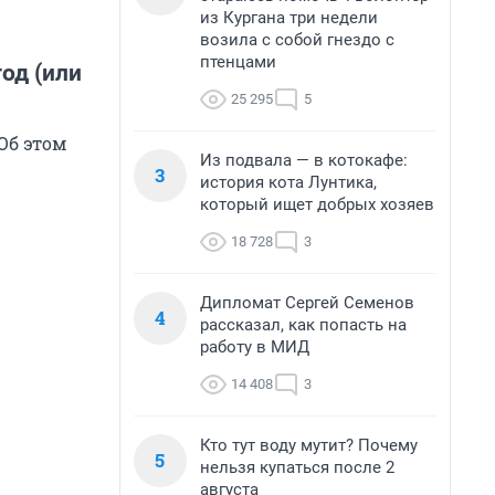
из Кургана три недели
возила с собой гнездо с
птенцами
од (или
25 295
5
Об этом
Из подвала — в котокафе:
3
история кота Лунтика,
который ищет добрых хозяев
18 728
3
Дипломат Сергей Семенов
4
рассказал, как попасть на
работу в МИД
14 408
3
Кто тут воду мутит? Почему
5
нельзя купаться после 2
августа