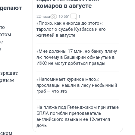
комаров в августе
сделают
22 часа
10 551
1
«Плохо, как никогда до этого»:
по
таролог о судьбе Кузбасса и его
 этом
жителей в августе
е
в
«Мне должны 17 млн, но банку плачу
я»: почему в Башкирии обманутые в
ИЖС не могут добиться правды
разрешат
«Напоминает куриное мясо»:
арным
ярославцы нашли в лесу необычный
гриб — что это
На пляже под Геленджиком при атаке
БПЛА погибли преподаватель
английского языка и ее 12-летняя
дочь
еском