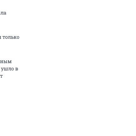
ала
я только
едным
 ушло в
ит