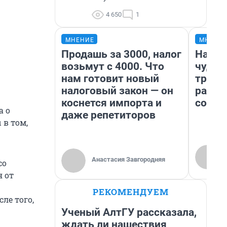
4 650
1
МНЕНИЕ
МНЕНИ
Продашь за 3000, налог
Насле
возьмут с 4000. Что
чудом
нам готовит новый
транс
налоговый закон — он
разне
коснется импорта и
совет
а о
даже репетиторов
 в том,
Анастасия Завгородняя
со
 от
РЕКОМЕНДУЕМ
сле того,
Ученый АлтГУ рассказала,
ждать ли нашествия