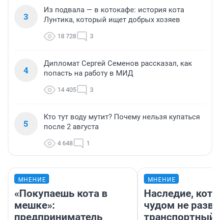
Из подвала — в котокафе: история кота
3
Лунтика, который ищет добрых хозяев
18 728
3
Дипломат Сергей Семенов рассказал, как
4
попасть на работу в МИД
14 405
3
Кто тут воду мутит? Почему нельзя купаться
5
после 2 августа
4 648
1
МНЕНИЕ
МНЕНИЕ
«Покупаешь кота в
Наследие, кото
мешке»:
чудом не разва
предприниматель
транспортный 