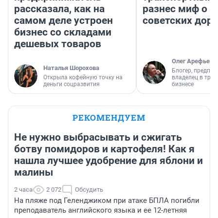
рассказала, как на
разнес миф о 
самом деле устроен
советских доро
бизнес со складами
дешевых товаров
Олег Арефьев
Наталья Шорохова
Блогер, предпри
Открыла кофейную точку на
владелец в тра
деньги соцразвития
бизнесе
РЕКОМЕНДУЕМ
Не нужно выбрасывать и сжигать
ботву помидоров и картофеля! Как я
нашла лучшее удобрение для яблони и
малины
2 часа
2 072
Обсудить
На пляже под Геленджиком при атаке БПЛА погибли
преподаватель английского языка и ее 12-летняя