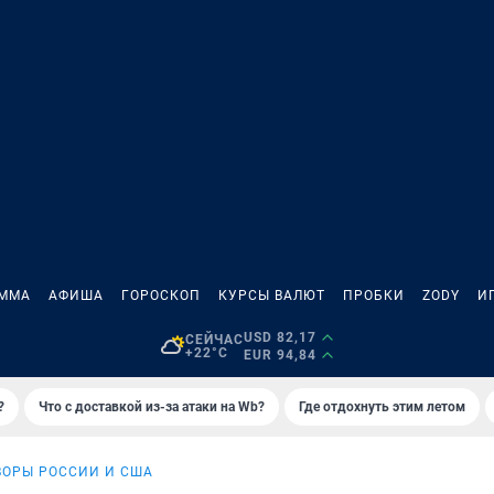
АММА
АФИША
ГОРОСКОП
КУРСЫ ВАЛЮТ
ПРОБКИ
ZODY
И
USD 82,17
СЕЙЧАС
+22°C
EUR 94,84
?
Что с доставкой из-за атаки на Wb?
Где отдохнуть этим летом
ВОРЫ РОССИИ И США