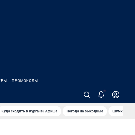
ГРЫ
ПРОМОКОДЫ
2
Куда сходить в Кургане? Афиша
Погода на выходные
Шумков в Че