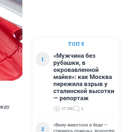
ТОП 5
«Мужчина без
1
рубашки, в
окровавленной
майке»: как Москва
пережила взрыв у
сталинской высотки
— репортаж
ежду
27 256
3
«Вижу животное в беде —
2
стараюсь помочь»: волонтер