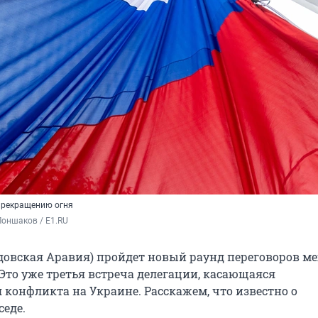
прекращению огня
оншаков / E1.RU
удовская Аравия) пройдет новый раунд переговоров м
 Это уже третья встреча делегации, касающаяся
 конфликта на Украине. Расскажем, что известно о
седе.