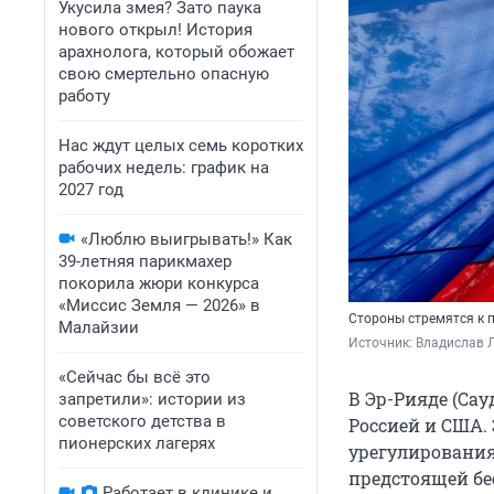
Укусила змея? Зато паука
нового открыл! История
арахнолога, который обожает
свою смертельно опасную
работу
Нас ждут целых семь коротких
рабочих недель: график на
2027 год
«Люблю выигрывать!» Как
39-летняя парикмахер
покорила жюри конкурса
«Миссис Земля — 2026» в
Стороны стремятся к 
Малайзии
Источник: 
Владислав Л
«Сейчас бы всё это
В Эр-Рияде (Са
запретили»: истории из
советского детства в
Россией и США.
пионерских лагерях
урегулирования
предстоящей бе
Работает в клинике и