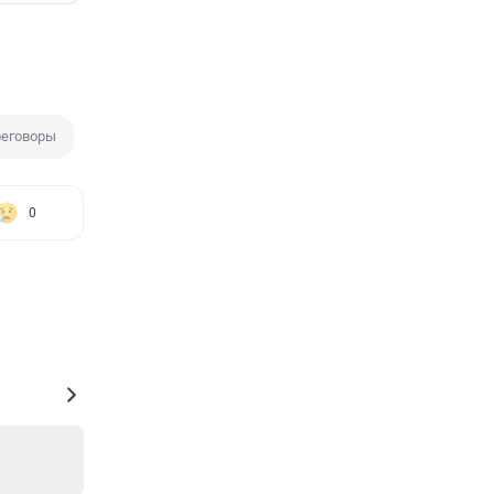
еговоры
0