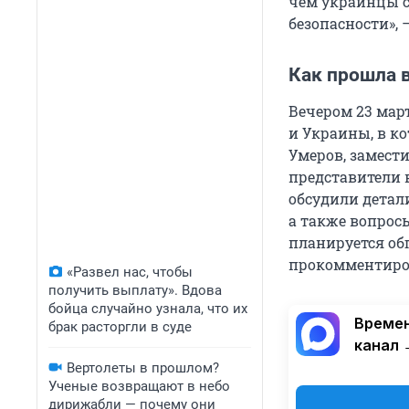
чём украинцы с
безопасности», 
Как прошла в
Вечером 23 мар
и Украины, в к
Умеров, замест
представители 
обсудили детал
а также вопросы
планируется обг
прокомментиров
«Развел нас, чтобы
получить выплату». Вдова
бойца случайно узнала, что их
Времен
брак расторгли в суде
канал 
Вертолеты в прошлом?
Ученые возвращают в небо
дирижабли — почему они