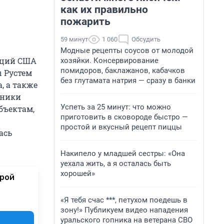
как их правильно
пожарить
59 минут
1 060
Обсудить
Модные рецепты соусов от молодой
гаций США
хозяйки. Консервирование
помидоров, баклажанов, кабачков
 Рустем
без глутамата натрия — сразу в банки
, а также
тники
Успеть за 25 минут: что можно
бъектам,
приготовить в сковороде быстро —
простой и вкусный рецепт пиццы
ась
Накипело у младшей сестры: «Она
уехала жить, а я осталась быть
хорошей»
орой
«Я тебя счас ***, петухом поедешь в
зону!» Публикуем видео нападения
уральского гопника на ветерана СВО