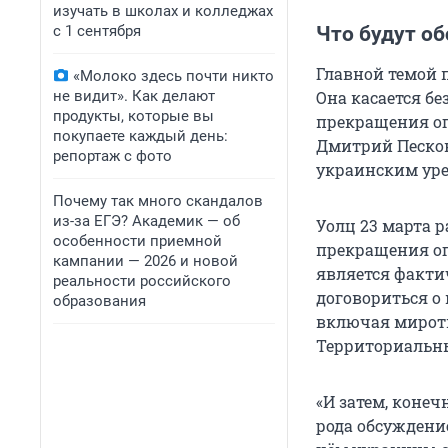
изучать в школах и колледжах
с 1 сентября
Что будут о
Главной темой 
«Молоко здесь почти никто
не видит». Как делают
Она касается бе
продукты, которые вы
прекращения ог
покупаете каждый день:
Дмитрий Песков
репортаж с фото
украинским ур
Почему так много скандалов
из-за ЕГЭ? Академик — об
Уолц 23 марта 
особенности приемной
прекращения ог
кампании — 2026 и новой
является факти
реальности российского
договориться о
образования
включая миротв
Территориальный
«И затем, конеч
рода обсуждени