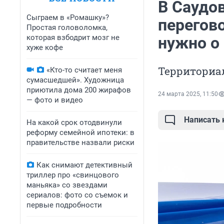
В Саудов
Сыграем в «Ромашку»?
перегово
Простая головоломка,
которая взбодрит мозг не
нужно о 
хуже кофе
Территориа
«Кто-то считает меня
сумасшедшей». Художница
приютила дома 200 жирафов
24 марта 2025, 11:50
— фото и видео
Написать
На какой срок отодвинули
реформу семейной ипотеки: в
правительстве назвали риски
Как снимают детективный
триллер про «свинцового
маньяка» со звездами
сериалов: фото со съемок и
первые подробности