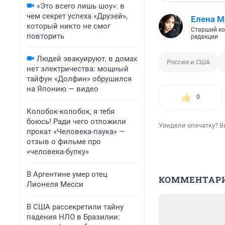
«Это всего лишь шоу»: в
чем секрет успеха «Друзей»,
Елена М
который никто не смог
Старший ко
повторить
редакции
Людей эвакуируют, в домах
Россия и США
нет электричества: мощный
тайфун «Долфин» обрушился
на Японию — видео
0
Колобок-колобок, я тебя
боюсь! Ради чего отложили
Увидели опечатку? В
прокат «Человека-паука» —
отзыв о фильме про
«человека-булку»
В Аргентине умер отец
КОММЕНТАР
Лионеля Месси
В США рассекретили тайну
падения НЛО в Бразилии: