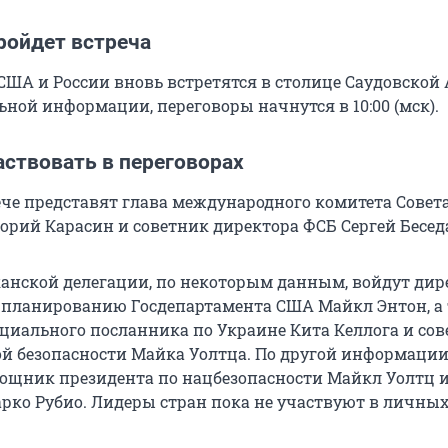
пройдет встреча
США и России вновь встретятся в столице Саудовской
ной информации, переговоры начнутся в 10:00 (мск).
аствовать в переговорах
ече представят глава международного комитета Совет
орий Карасин и советник директора ФСБ Сергей Бесед
канской делегации, по некоторым данным, войдут дир
планированию Госдепартамента США Майкл Энтон, а
иального посланника по Украине Кита Келлога и сов
й безопасности Майка Уолтца. По другой информаци
ощник президента по нацбезопасности Майкл Уолтц 
арко Рубио. Лидеры стран пока не участвуют в личны