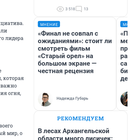
3 518
13
ициатива.
МНЕНИЕ
МНЕНИ
али
«Финал не совпал с
«Поку
го лидера
ожиданиями»: стоит ли
мешке
смотреть фильм
предп
«Старый орел» на
расска
большом экране —
самом
честная рецензия
бизне
е
дешев
, которая
т важно
ия огня,
Надежда Губарь
РЕКОМЕНДУЕМ
воего
В лесах Архангельской
ый мир, о
области много лисичек: