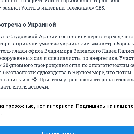
клонны говорить или говорили как о гарантиях
— заявил Уолтц в интервью телеканалу CBS.
стреча с Украиной
та в Саудовской Аравии состоялись переговоры деле
оторых приняли участие украинский министр обороны
итель главы офиса Владимира Зеленского Павел Палиса
вооруженных сил и специалисты по энергетике. Учас
и 30-дневного прекращения огня по энергетическим о
 безопасности судоходства в Черном море, что потом
оворить и с РФ. При этом украинская сторона отказал
ать итоги встречи.
а тревожные, нет интернета. Подпишись на наш вт
→
Подписаться