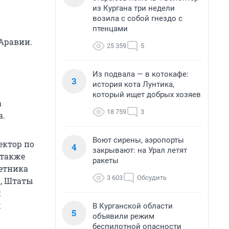
из Кургана три недели
возила с собой гнездо с
птенцами
 Аравии.
25 359
5
Из подвала — в котокафе:
3
история кота Лунтика,
который ищет добрых хозяев
а
18 759
3
а.
Воют сирены, аэропорты
ектор по
4
закрывают: на Урал летят
 также
ракеты
етника
3 603
Обсудить
и, Штаты
и
х
В Курганской области
5
объявили режим
беспилотной опасности