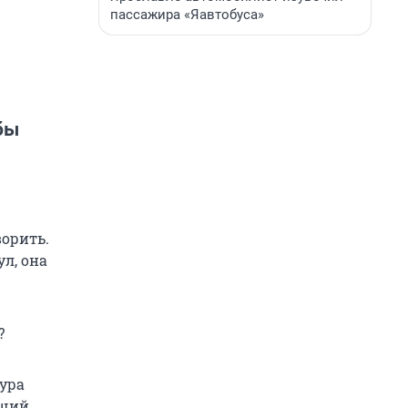
пассажира «Яавтобуса»
бы
ворить.
ул, она
?
дура
щий,