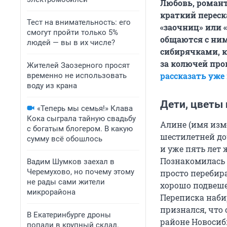
Любовь, роман
краткий переск
Тест на внимательность: его
«заочниц» или 
смогут пройти только 5%
общаются с ним
людей — вы в их числе?
сибирячками, к
за колючей про
Жителей Заозерного просят
рассказать уже
временно не использовать
воду из крана
Дети, цветы
«Теперь мы семья!» Клава
Кока сыграла тайную свадьбу
Алине (имя изм
с богатым блогером. В какую
шестилетней до
сумму всё обошлось
и уже пять лет
Познакомилась 
Вадим Шумков заехал в
Черемухово, но почему этому
просто перебир
не рады сами жители
хорошо подвеше
микрорайона
Переписка наби
признался, что
В Екатеринбурге дроны
районе Новосиб
попали в крупный склад.