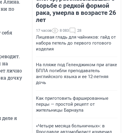
и Алина.
борьбе с редкой формой
 ни по
рака, умерла в возрасте 26
лет
17 часов
8 083
28
 себя
Лицевая гладь для чайников: гайд от
набора петель до первого готового
изделия
реводит.
 на
На пляже под Геленджиком при атаке
чет лично
БПЛА погибли преподаватель
английского языка и ее 12-летняя
ока дочку
дочь
Как приготовить фаршированные
перцы — простой рецепт от
жительницы Барнаула
 деле я
«Четыре месяца больничных»: в
Ярославле автомобилист изувечил