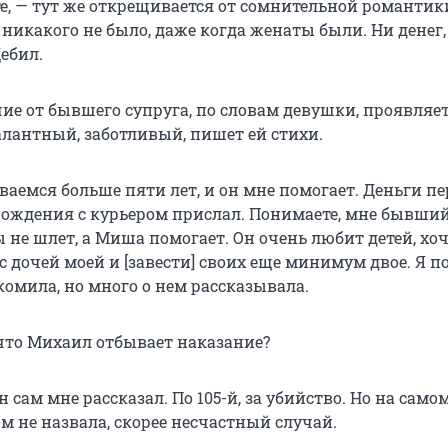
те, — тут же открещивается от сомнительной романтик
 никакого не было, даже когда женаты были. Ни денег,
ебил.
ие от бывшего супруга, по словам девушки, проявляет
алантный, заботливый, пишет ей стихи.
аемся больше пяти лет, и он мне помогает. Деньги пе
рождения с курьером прислал. Понимаете, мне бывший
 не шлет, а Миша помогает. Он очень любит детей, хо
 дочей моей и [завести] своих еще минимум двое. Я п
комила, но много о нем рассказывала.
 что Михаил отбывает наказание?
н сам мне рассказал. По 105-й, за убийство. Но на самом
м не назвала, скорее несчастный случай.