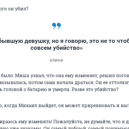
ого он убил?
ывшую девушку, но я говорю, это не то что
совсем убийство»
АЛИНА
 было: Миша узнал, что она ему изменяет, решил пого
азывалась, потом сама начала драться. Он ее оттолкн
ь головой о батарею и умерла. Разве это убийство?
то, когда Михаил выйдет, он может приревновать и вас
бираюсь ему изменять! Пожалуйста, не думайте, что я 
авно уже знакомы. Он самый добрый, самый понимаю