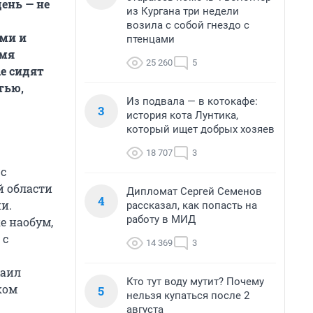
ень — не
из Кургана три недели
возила с собой гнездо с
ыми и
птенцами
умя
25 260
5
е сидят
тью,
Из подвала — в котокафе:
3
история кота Лунтика,
который ищет добрых хозяев
18 707
3
 с
й области
Дипломат Сергей Семенов
4
и.
рассказал, как попасть на
работу в МИД
е наобум,
 с
14 369
3
хаил
Кто тут воду мутит? Почему
ком
5
нельзя купаться после 2
августа