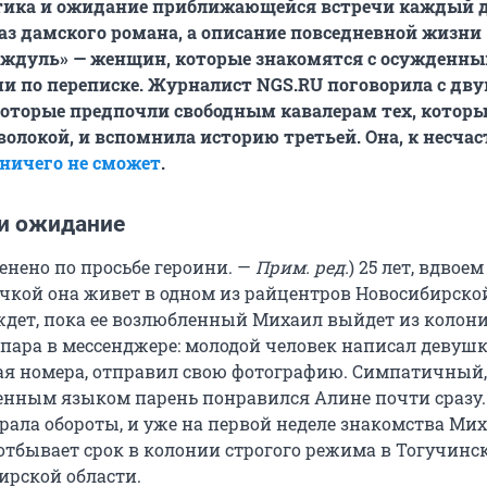
тика и ожидание приближающейся встречи каждый д
аз дамского романа, а описание повседневной жизни
«ждуль» — женщин, которые знакомятся с осужденн
и по переписке. Журналист NGS.RU поговорила с дв
оторые предпочли свободным кавалерам тех, которы
волокой, и вспомнила историю третьей. Она, к несчас
 ничего не сможет
.
 и ожидание
енено по просьбе героини. —
Прим. ред.
) 25 лет, вдвоем
чкой она живет в одном из райцентров Новосибирско
 ждет, пока ее возлюбленный Михаил выйдет из колони
пара в мессенджере: молодой человек написал девушк
ая номера, отправил свою фотографию. Симпатичный,
нным языком парень понравился Алине почти сразу.
рала обороты, и уже на первой неделе знакомства Ми
 отбывает срок в колонии строгого режима в Тогучинс
ирской области.