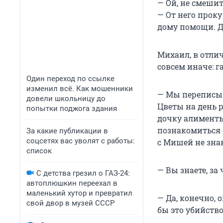
— Ой, не смеши
— От него проку
дому помощи. Д
Михаил, в отлич
совсем иначе: г
Один переход по ссылке
изменил всё. Как мошенники
— Мы переписыв
довели школьницу до
Цветы на день 
попытки поджога здания
дочку алименты
познакомиться с
За какие публикации в
соцсетях вас уволят с работы:
с Мишей не зна
список
— Вы знаете, за
С детства грезил о ГАЗ-24:
автоплюшкин переехал в
маленький хутор и превратил
— Да, конечно, о
свой двор в музей СССР
бы это убийство