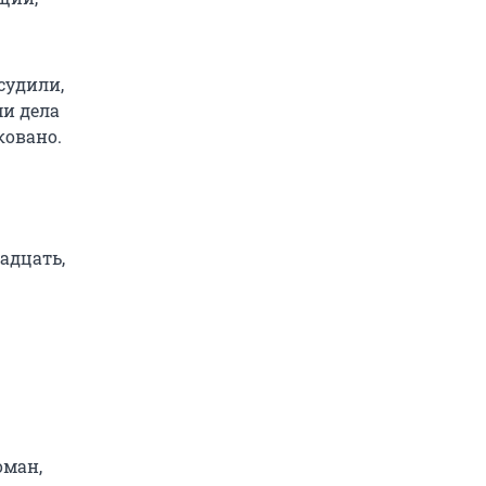
судили,
ми дела
ковано.
адцать,
оман,