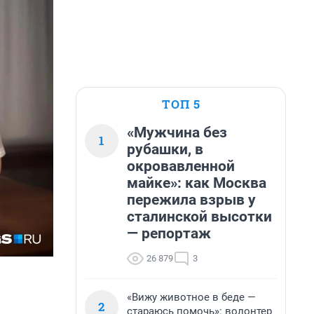
ТОП 5
«Мужчина без
1
рубашки, в
окровавленной
майке»: как Москва
пережила взрыв у
сталинской высотки
— репортаж
26 879
3
«Вижу животное в беде —
2
стараюсь помочь»: волонтер