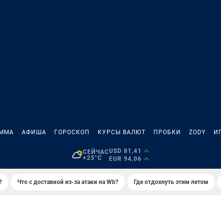
АММА
АФИША
ГОРОСКОП
КУРСЫ ВАЛЮТ
ПРОБКИ
ZODY
И
USD 81,41
СЕЙЧАС
+25°C
EUR 94,06
?
Что с доставкой из-за атаки на Wb?
Где отдохнуть этим летом