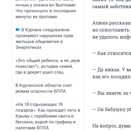
ночью у океана во Вьетнаме.
самый заботлив
Что произошло в последние
минуты ее пропажи
Алина рассказал
но сопоставить
В Кургане следователи
проверяют нарушения прав
не удалось: инф
жильцов общежития в
Энергетиках
— Как относятс
«Это общий ребенок, а не „муж
помогает“»: истории семей,
— Да никак. У м
где в декрет ушел отец
как его посадил
В Курганской области снят
режим опасности БПЛА
— Вы знаете, за 
«На 18 отдыхающих 18
— Он бабушку у
поваров». Как проходит лето в
Крыму с перебоями света и
бензина, водой по графику и
На вопрос, дума
налетами БПЛА