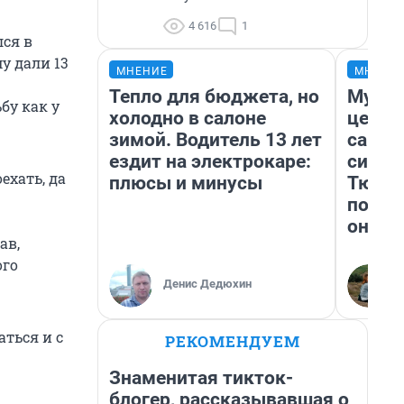
4 616
1
лся в
у дали 13
МНЕНИЕ
МНЕНИ
Тепло для бюджета, но
Музей
бу как у
холодно в салоне
церко
зимой. Водитель 13 лет
самоц
ездит на электрокаре:
симво
ехать, да
плюсы и минусы
Тюмен
поеха
они т
ав,
ого
Денис Дедюхин
ться и с
РЕКОМЕНДУЕМ
Знаменитая тикток-
блогер, рассказывавшая о