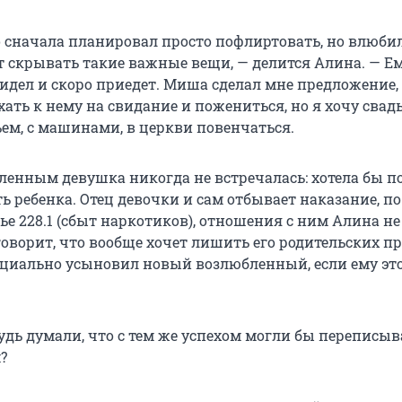
о сначала планировал просто пофлиртовать, но влюби
т скрывать такие важные вещи, — делится Алина. — Ем
тсидел и скоро приедет. Миша сделал мне предложение,
ать к нему на свидание и пожениться, но я хочу свадь
ьем, с машинами, в церкви повенчаться.
ленным девушка никогда не встречалась: хотела бы по
ть ребенка. Отец девочки и сам отбывает наказание, по
ье 228.1 (сбыт наркотиков), отношения с ним Алина не
оворит, что вообще хочет лишить его родительских пр
циально усыновил новый возлюбленный, если ему эт
дь думали, что с тем же успехом могли бы переписыва
?