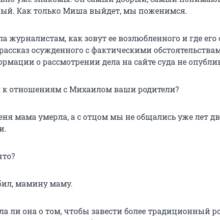
ый. Как только Миша выйдет, мы поженимся.
а журналистам, как зовут ее возлюбленного и где его 
 рассказ осужденного с фактическими обстоятельства
ормации о рассмотрении дела на сайте суда не опубли
я к отношениям с Михаилом ваши родители?
еня мама умерла, а с отцом мы не общались уже лет дв
и.
что?
бил, мамину маму.
ла ли она о том, чтобы завести более традиционный р