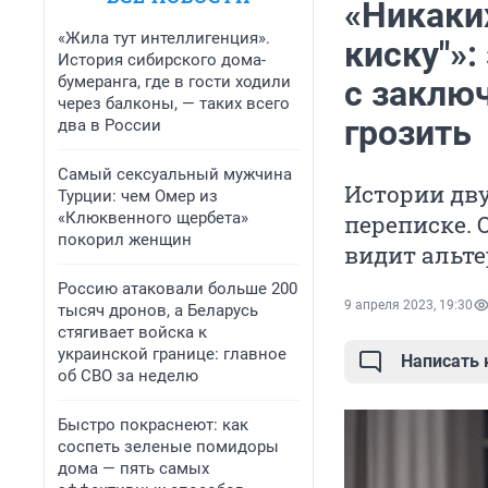
«Никаких
«Жила тут интеллигенция».
киску"»:
История сибирского дома-
бумеранга, где в гости ходили
с заклю
через балконы, — таких всего
грозить
два в России
Самый сексуальный мужчина
Истории дву
Турции: чем Омер из
«Клюквенного щербета»
переписке. 
покорил женщин
видит альт
Россию атаковали больше 200
9 апреля 2023, 19:30
тысяч дронов, а Беларусь
стягивает войска к
украинской границе: главное
Написать
об СВО за неделю
Быстро покраснеют: как
соспеть зеленые помидоры
дома — пять самых