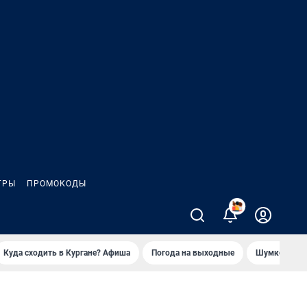
ГРЫ
ПРОМОКОДЫ
2
Куда сходить в Кургане? Афиша
Погода на выходные
Шумков в Че