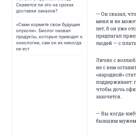
Скажется ли это на сроках
доставки заказов?
— Он сказал, чт
меня и не може
«Сами кормите свои будущие
лет, 8 он уже о
опухоли». Биолог назвал
предлагал приех
продукты, которые приводят к
людей — с плат
онкологии, сам он их никогда
не ест
Лично с возлюб
не с кем остави
«народной» стат
поддерживает: г
чтобы дочь офи
захочется.
— Вы когда-нибу
бывшим мужем