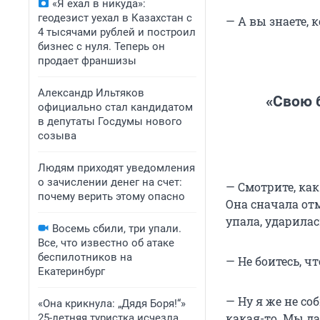
«Я ехал в никуда»:
геодезист уехал в Казахстан с
— А вы знаете, к
4 тысячами рублей и построил
бизнес с нуля. Теперь он
продает франшизы
Александр Ильтяков
«Свою б
официально стал кандидатом
в депутаты Госдумы нового
созыва
Людям приходят уведомления
о зачислении денег на счет:
— Смотрите, как
почему верить этому опасно
Она сначала отм
упала, ударилас
Восемь сбили, три упали.
Все, что известно об атаке
беспилотников на
— Не боитесь, ч
Екатеринбург
— Ну я же не со
«Она крикнула: „Дядя Боря!“»
какая-то. Мы д
25-летняя туристка исчезла