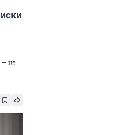
писки
 — не