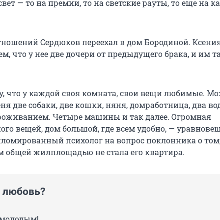
свет — то на премии, то на светские рауты, то еще на к
тношений Сердюков переехал в дом Бородиной. Ксени
ем, что у нее две дочери от предыдущего брака, и им т
у, что у каждой своя комната, свои вещи любимые. Мо
еня две собаки, две кошки, няня, домработница, два во
проживанием. Четыре машины и так далее. Огромная
ого вещей, дом большой, где всем удобно, — уравнове
ломированный психолог на вопрос поклонника о том
м общей жилплощадью не стала его квартира.
 любовь?
 молодым!