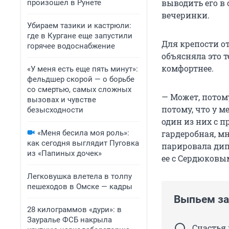
выводить его в 
произошел в Рунете
вечеринки.
Убираем тазики и кастрюли:
где в Кургане еще запустили
Для крепости о
горячее водоснабжение
объясняла это т
комфортнее.
«У меня есть еще пять минут»:
фельдшер скорой — о борьбе
со смертью, самых сложных
— Может, потом
вызовах и чувстве
потому, что у м
безысходности
один из них с 
«Меня бесила моя роль»:
гардеробная, мн
как сегодня выглядит Пуговка
парировала дип
из «Папиных дочек»
ее с Сердюковы
Легковушка влетела в толпу
пешеходов в Омске — кадры
Выпьем за
28 килограммов «дури»: в
Зауралье ФСБ накрыла
Счастья