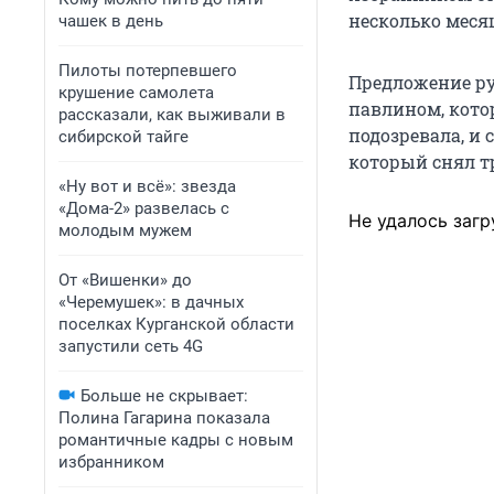
несколько меся
чашек в день
Пилоты потерпевшего
Предложение ру
крушение самолета
павлином, котор
рассказали, как выживали в
подозревала, и 
сибирской тайге
который снял т
«Ну вот и всё»: звезда
«Дома-2» развелась с
Не удалось загр
молодым мужем
От «Вишенки» до
«Черемушек»: в дачных
поселках Курганской области
запустили сеть 4G
Больше не скрывает:
Полина Гагарина показала
романтичные кадры с новым
избранником