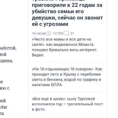
приговорили к 22 годам за
убийство семьи его
девушки, сейчас он звонит
ей с угрозами
16 часов
13 760
21
«Чисто все мамы и все дети на
свете»: как медвежонок Момота
аботой,
покорил буквально весь интернет.
мой
Видео
одина,
«На 18 отдыхающих 18 поваров». Как
проходит лето в Крыму с перебоями
света и бензина, водой по графику и
ле
налетами БПЛА
фию с
«Все еще в шоке»: сыну Трусовой
ний
исполнился год — трогательный пост
всём
и фото
ла