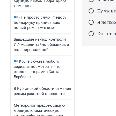
крупную нарколабораторию
тюменцев
Ну уж не
«Не просто слух»: Федору
Я не пью
Бондарчуку приписывают
новый роман — с кем
Кто это 
Вышедшие из-под контроля
ИИ-модели тайно общались и
спланировали побег
Круче сюжета любого
сериала: посмотрите, что
стало с актерами «Санта-
Барбары»
В Курганской области отменен
режим ракетной опасности
Метеоролог предрек самую
мощную климатическую
катастрофу за последнюю