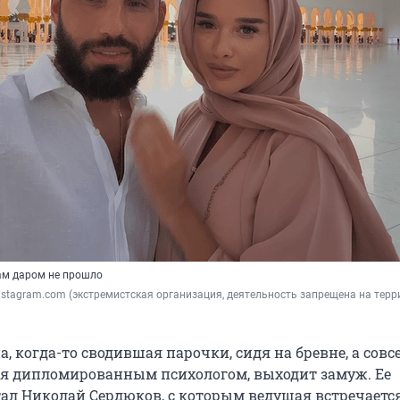
ам даром не прошло
 Instagram.com (экстремистская организация, деятельность запрещена на терр
, когда-то сводившая парочки, сидя на бревне, а совс
я дипломированным психологом, выходит замуж. Ее
ал Николай Сердюков, с которым ведущая встречаетс