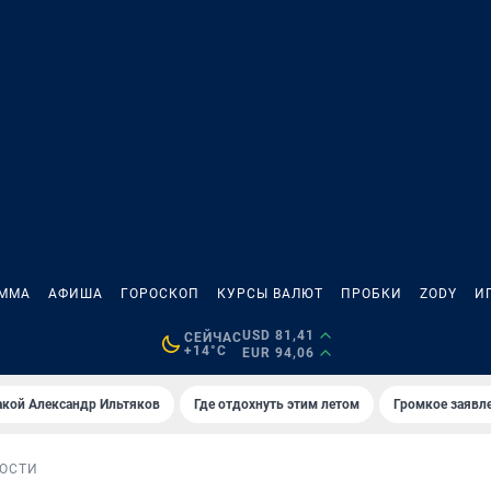
АММА
АФИША
ГОРОСКОП
КУРСЫ ВАЛЮТ
ПРОБКИ
ZODY
И
USD 81,41
СЕЙЧАС
+14°C
EUR 94,06
акой Александр Ильтяков
Где отдохнуть этим летом
Громкое заявл
ОСТИ