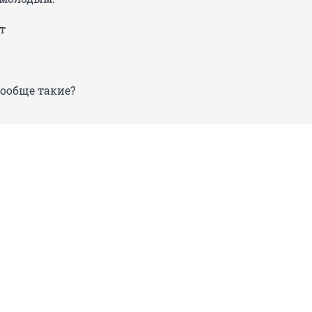
т
вообще такие?