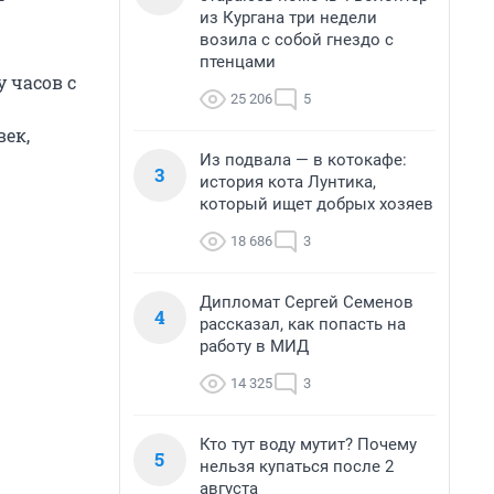
из Кургана три недели
возила с собой гнездо с
птенцами
 часов с
25 206
5
век,
Из подвала — в котокафе:
3
история кота Лунтика,
который ищет добрых хозяев
18 686
3
Дипломат Сергей Семенов
4
рассказал, как попасть на
работу в МИД
14 325
3
Кто тут воду мутит? Почему
5
нельзя купаться после 2
августа