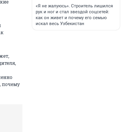
акие
«Я не жалуюсь». Строитель лишился
рук и ног и стал звездой соцсетей:
как он живет и почему его семью
искал весь Узбекистан
я
ак
жет,
дителя,
шенно
, почему