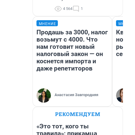
4 564
1
МНЕНИЕ
МНЕНИ
Продашь за 3000, налог
Кварт
возьмут с 4000. Что
но де
нам готовит новый
рынок
налоговый закон — он
сейча
коснется импорта и
даже репетиторов
Анастасия Завгородняя
РЕКОМЕНДУЕМ
«Это тот, кого ты
травила»: прикамца