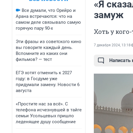
«Я сказа
Все думали, что Орейро и
замуж
Арана встречаются: что на
самом деле связывало самую
горячую пару 90-х
Хоть у кого
Эти фразы из советского кино
7 декабря 2024, 13:18
вы говорите каждый день.
Вспомните из каких они
фильмов? — тест
Написать
ЕГЭ хотят отменить к 2027
году: в Госдуме уже
придумали замену. Новости 6
августа
«Простите нас за всё». С
телефона исчезнувшей в тайге
семьи Усольцевых пришло
леденящее душу сообщение