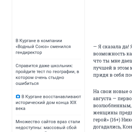
В Кургане в компании
— Я сказала да! 
«Водный Союз» сменился
гендиректор
возможность ка
что ты мне дае
Справится даже школьник:
лучшей в этом м
пройдите тест по географии, в
придя в себя п
котором очень стыдно
ошибиться
На свои новые 
В Кургане восстанавливают
августа — перво
исторический дом конца XIX
возлюбленным, 
века
женщины предпо
герой» (16+) Ни
Множество сайтов враз стали
догадались, Кс
недоступны: массовый сбой