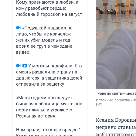
Кому признаются в любви, а
кому разобьют сердце:
любовный гороскоп на август
«Подушкой надавил на
лицо, чтобы не кричала»:
жених убил модель и год
возил ее труп в чемодане —
видео
У могилы педофила. Его
смерть разделила страну на
два лагеря, а защитника детей
отправила за решетку
Турне по святым мест
«Меня годами преследует
Источник: 
borodylia /
бывшая любовница мужа: она
РФ)
портит жилье и угрожает».
Реальная история
Ксения Бородина
недавно ставша
Нам врали, что кофе вреден?
избранником ст
Кому можно пить до пяти