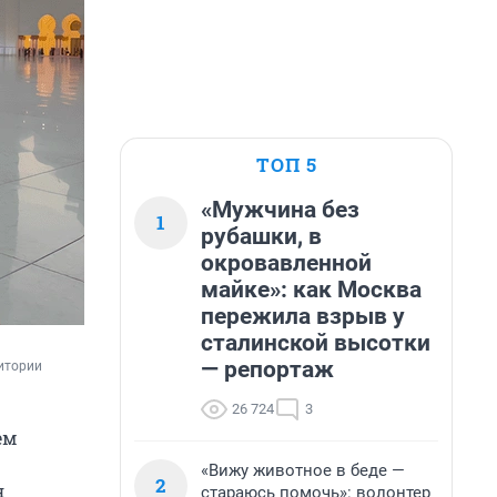
ТОП 5
«Мужчина без
1
рубашки, в
окровавленной
майке»: как Москва
пережила взрыв у
сталинской высотки
— репортаж
итории 
26 724
3
ем
«Вижу животное в беде —
2
я
стараюсь помочь»: волонтер