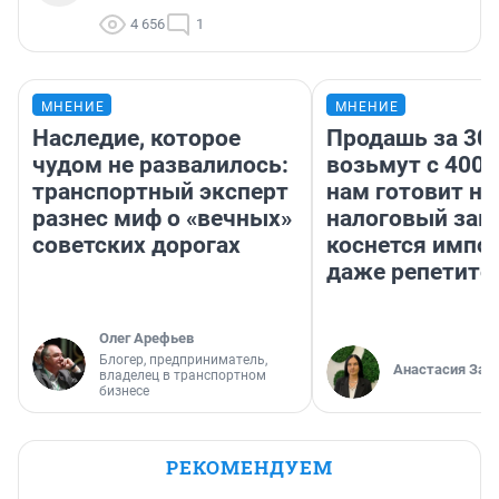
4 656
1
МНЕНИЕ
МНЕНИЕ
Наследие, которое
Продашь за 300
чудом не развалилось:
возьмут с 4000
транспортный эксперт
нам готовит н
разнес миф о «вечных»
налоговый зако
советских дорогах
коснется импор
даже репетито
Олег Арефьев
Блогер, предприниматель,
Анастасия Зав
владелец в транспортном
бизнесе
РЕКОМЕНДУЕМ