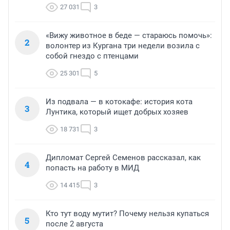
27 031
3
«Вижу животное в беде — стараюсь помочь»:
2
волонтер из Кургана три недели возила с
собой гнездо с птенцами
25 301
5
Из подвала — в котокафе: история кота
3
Лунтика, который ищет добрых хозяев
18 731
3
Дипломат Сергей Семенов рассказал, как
4
попасть на работу в МИД
14 415
3
Кто тут воду мутит? Почему нельзя купаться
5
после 2 августа