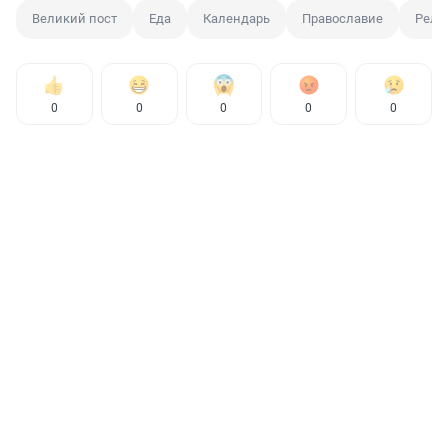
Великий пост
Еда
Календарь
Православие
Рели
0
0
0
0
0