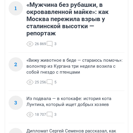
«Мужчина без рубашки, в
1
окровавленной майке»: как
Москва пережила взрыв у
сталинской высотки —
репортаж
26 869
3
«Вижу животное в беде — стараюсь помочь»:
2
волонтер из Кургана три недели возила с
собой гнездо с птенцами
25 256
5
Из подвала — в котокафе: история кота
3
Лунтика, который ищет добрых хозяев
18 707
3
Дипломат Сергей Семенов рассказал, как