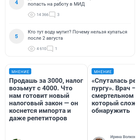
4
попасть на работу в МИД
14 366
3
Кто тут воду мутит? Почему нельзя купаться
5
после 2 августа
4 610
1
МНЕНИЕ
МНЕНИЕ
Продашь за 3000, налог
«Спуталась реч
возьмут с 4000. Что
пургу». Врач — 
нам готовит новый
смертельном д
налоговый закон — он
который слож
коснется импорта и
обнаружить
даже репетиторов
Ирина Волкова