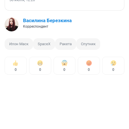
Василина Березкина
Корреспондент
Илон Маск
SpaceX
Ракета
Спутник
0
0
0
0
0