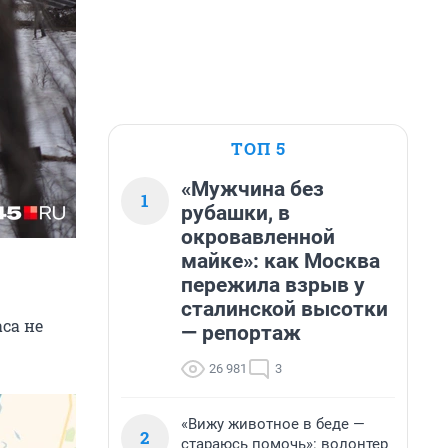
ТОП 5
«Мужчина без
1
рубашки, в
окровавленной
майке»: как Москва
пережила взрыв у
сталинской высотки
аса не
— репортаж
26 981
3
«Вижу животное в беде —
2
стараюсь помочь»: волонтер