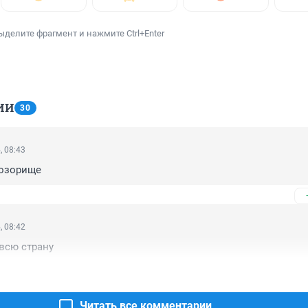
ыделите фрагмент и нажмите Ctrl+Enter
ИИ
30
, 08:43
позорище
, 08:42
всю страну
Читать все комментарии