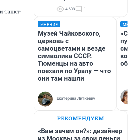
4 639
1
и Санкт-
МНЕНИЕ
МНЕНИ
Музей Чайковского,
«Спут
церковь с
пургу»
самоцветами и везде
смерт
символика СССР.
котор
Тюменцы на авто
обнар
поехали по Уралу — что
они там нашли
Екатерина Литкевич
РЕКОМЕНДУЕМ
«Вам зачем он?»: дизайнер
из Москвы за свои деньги