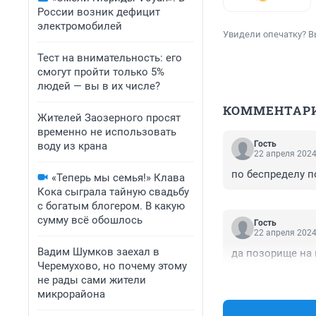
России возник дефицит
электромобилей
Увидели опечатку? В
Тест на внимательность: его
смогут пройти только 5%
людей — вы в их числе?
КОММЕНТАР
Жителей Заозерного просят
временно не использовать
Гость
воду из крана
22 апреля 2024
по беспределу 
«Теперь мы семья!» Клава
Кока сыграла тайную свадьбу
с богатым блогером. В какую
сумму всё обошлось
Гость
22 апреля 2024
Вадим Шумков заехал в
да позорище на 
Черемухово, но почему этому
не рады сами жители
микрорайона