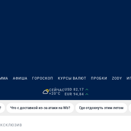
АММА
АФИША
ГОРОСКОП
КУРСЫ ВАЛЮТ
ПРОБКИ
ZODY
И
USD 82,17
СЕЙЧАС
+20°C
EUR 94,84
?
Что с доставкой из-за атаки на Wb?
Где отдохнуть этим летом
ЭКСКЛЮЗИВ