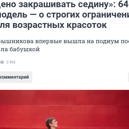
ено закрашивать седину»: 64
одель — о строгих ограничен
для возрастных красоток
рышникова впервые вышла на подиум по
тала бабушкой
2 902
 комментарий