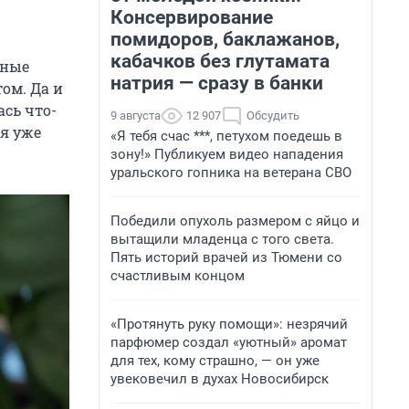
Консервирование
помидоров, баклажанов,
кабачков без глутамата
дные
натрия — сразу в банки
том. Да и
ась что-
9 августа
12 907
Обсудить
 я уже
«Я тебя счас ***, петухом поедешь в
зону!» Публикуем видео нападения
уральского гопника на ветерана СВО
Победили опухоль размером с яйцо и
вытащили младенца с того света.
Пять историй врачей из Тюмени со
счастливым концом
«Протянуть руку помощи»: незрячий
парфюмер создал «уютный» аромат
для тех, кому страшно, — он уже
увековечил в духах Новосибирск