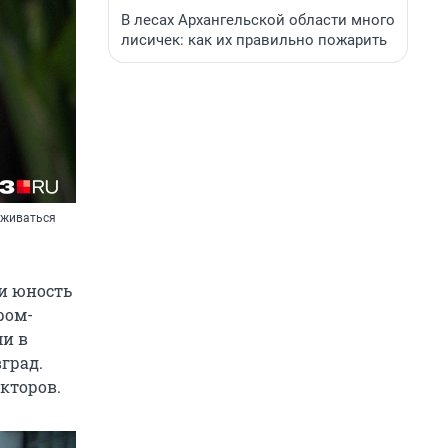
В лесах Архангельской области много
лисичек: как их правильно пожарить
риживаться
 и юность
ром-
ми в
град.
кторов.