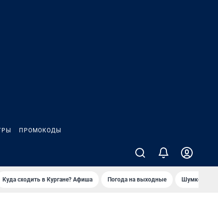
ГРЫ
ПРОМОКОДЫ
Куда сходить в Кургане? Афиша
Погода на выходные
Шумков в Че