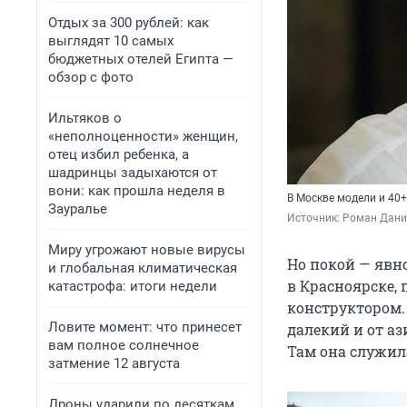
Отдых за 300 рублей: как
выглядят 10 самых
бюджетных отелей Египта —
обзор с фото
Ильтяков о
«неполноценности» женщин,
отец избил ребенка, а
шадринцы задыхаются от
вони: как прошла неделя в
В Москве модели и 40+
Зауралье
Источник: 
Роман Данил
Миру угрожают новые вирусы
Но покой — явно
и глобальная климатическая
в Красноярске,
катастрофа: итоги недели
конструктором. 
Ловите момент: что принесет
далекий и от а
вам полное солнечное
Там она служил
затмение 12 августа
Дроны ударили по десяткам