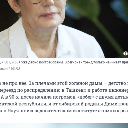
, и 50+, и 60+ уже давно востребованы. В регионах тренд только начинает п
кин / 63.RU
 не про нее. За плечами этой холеной дамы — детство
 переезд по распределению в Ташкент и работа инжене
А в 90-х, после начала погромов, «побег» с двумя деть
зиатской республики, и от сибирской родины Димитров
а в Научно-исследовательском институте атомных реа