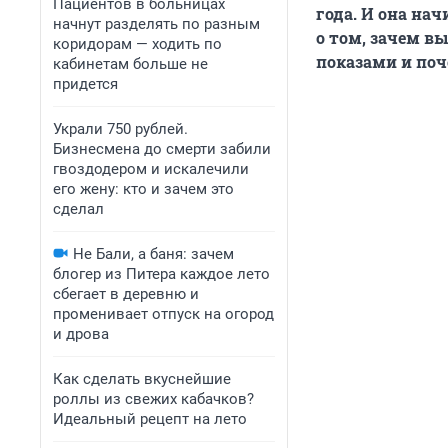
Пациентов в больницах
года. И она на
начнут разделять по разным
о том, зачем в
коридорам — ходить по
показами и поч
кабинетам больше не
придется
Украли 750 рублей.
Бизнесмена до смерти забили
гвоздодером и искалечили
его жену: кто и зачем это
сделал
Не Бали, а баня: зачем
блогер из Питера каждое лето
сбегает в деревню и
променивает отпуск на огород
и дрова
Как сделать вкуснейшие
роллы из свежих кабачков?
Идеальный рецепт на лето