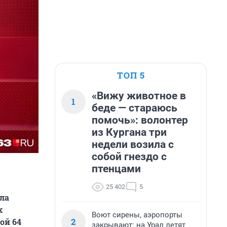
ТОП 5
«Вижу животное в
1
беде — стараюсь
помочь»: волонтер
из Кургана три
недели возила с
собой гнездо с
птенцами
25 402
5
шла
х
Воют сирены, аэропорты
2
ой 64
закрывают: на Урал летят