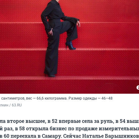
 сантиметров, вес — 66,6 килограмма. Размер одежды — 46–48
кин / 63.RU
ла второе высшее, в 52 впервые села за руль, в 54 вы
й раз, в 58 открыла бизнес по продаже измерительны
в 60 переехала в Самару. Сейчас Наталье Барышников