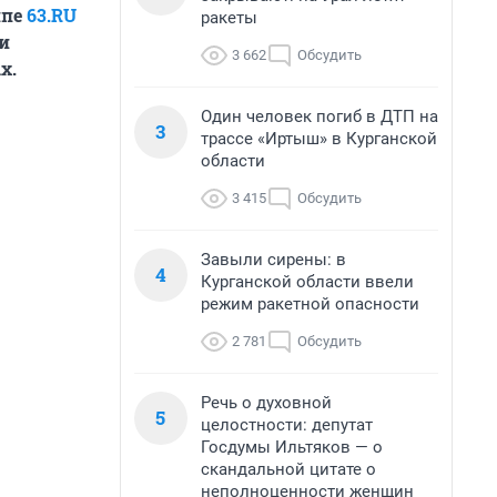
ппе
63.RU
ракеты
и
3 662
Обсудить
х.
Один человек погиб в ДТП на
3
трассе «Иртыш» в Курганской
области
3 415
Обсудить
Завыли сирены: в
4
Курганской области ввели
режим ракетной опасности
2 781
Обсудить
Речь о духовной
5
целостности: депутат
Госдумы Ильтяков — о
скандальной цитате о
неполноценности женщин