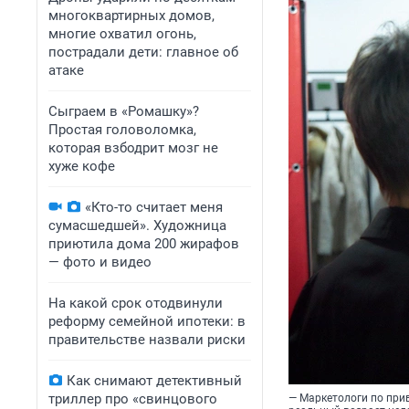
многоквартирных домов,
многие охватил огонь,
пострадали дети: главное об
атаке
Сыграем в «Ромашку»?
Простая головоломка,
которая взбодрит мозг не
хуже кофе
«Кто-то считает меня
сумасшедшей». Художница
приютила дома 200 жирафов
— фото и видео
На какой срок отодвинули
реформу семейной ипотеки: в
правительстве назвали риски
Как снимают детективный
триллер про «свинцового
— Маркетологи по прив