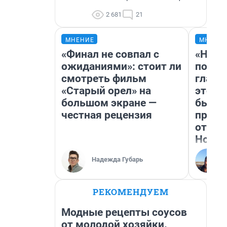
2 681
21
МНЕНИЕ
МНЕНИ
«Финал не совпал с
«Нико
ожиданиями»: стоит ли
побед
смотреть фильм
главн
«Старый орел» на
этого
большом экране —
бьет 
честная рецензия
прока
отзыв
Нолан
Надежда Губарь
РЕКОМЕНДУЕМ
Модные рецепты соусов
от молодой хозяйки.