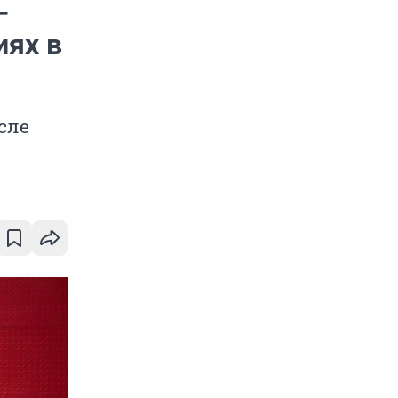
-
иях в
сле