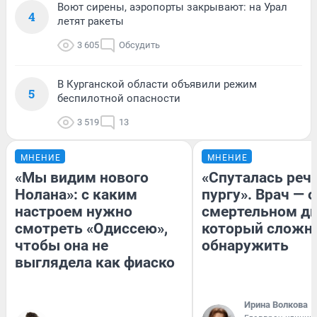
Воют сирены, аэропорты закрывают: на Урал
4
летят ракеты
3 605
Обсудить
В Курганской области объявили режим
5
беспилотной опасности
3 519
13
МНЕНИЕ
МНЕНИЕ
«Мы видим нового
«Спуталась речь
Нолана»: с каким
пургу». Врач — о
настроем нужно
смертельном ди
смотреть «Одиссею»,
который сложн
чтобы она не
обнаружить
выглядела как фиаско
Ирина Волкова