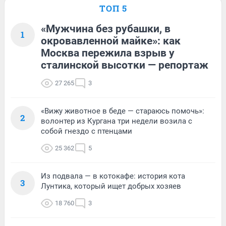
ТОП 5
«Мужчина без рубашки, в
1
окровавленной майке»: как
Москва пережила взрыв у
сталинской высотки — репортаж
27 265
3
«Вижу животное в беде — стараюсь помочь»:
2
волонтер из Кургана три недели возила с
собой гнездо с птенцами
25 362
5
Из подвала — в котокафе: история кота
3
Лунтика, который ищет добрых хозяев
18 760
3