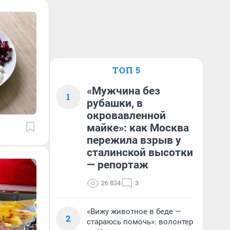
ТОП 5
«Мужчина без
1
рубашки, в
окровавленной
майке»: как Москва
пережила взрыв у
сталинской высотки
— репортаж
26 834
3
«Вижу животное в беде —
2
стараюсь помочь»: волонтер