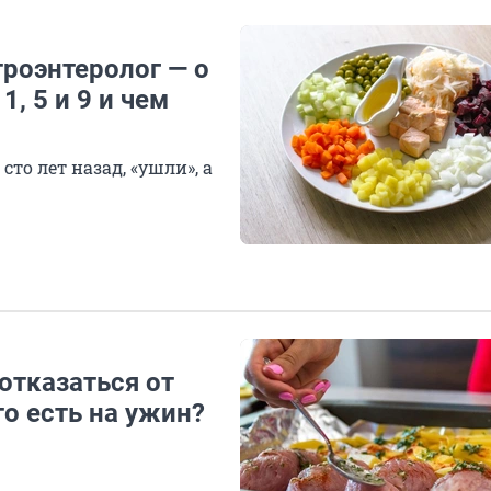
троэнтеролог — о
, 5 и 9 и чем
то лет назад, «ушли», а
отказаться от
то есть на ужин?