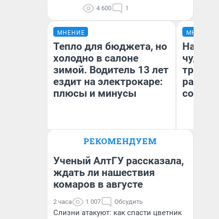
4 600
1
МНЕНИЕ
МНЕНИЕ
Тепло для бюджета, но
Наслед
холодно в салоне
чудом 
зимой. Водитель 13 лет
трансп
ездит на электрокаре:
разнес
плюсы и минусы
советс
Ол
РЕКОМЕНДУЕМ
Бл
Денис Дедюхин
вл
би
Ученый АлтГУ рассказала,
ждать ли нашествия
комаров в августе
2 часа
1 007
Обсудить
Слизни атакуют: как спасти цветник