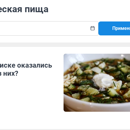
еская пища
Примен
писке оказались
з них?