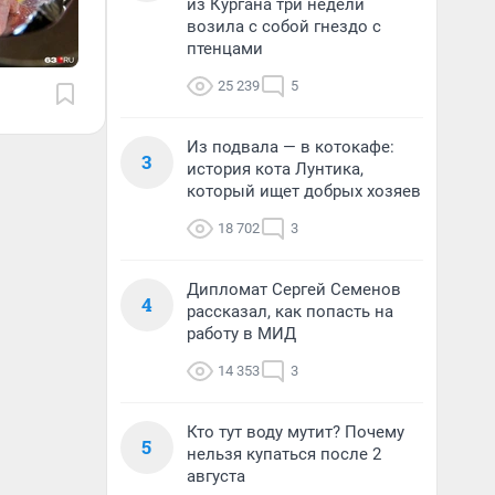
из Кургана три недели
возила с собой гнездо с
птенцами
25 239
5
Из подвала — в котокафе:
3
история кота Лунтика,
который ищет добрых хозяев
18 702
3
Дипломат Сергей Семенов
4
рассказал, как попасть на
работу в МИД
14 353
3
Кто тут воду мутит? Почему
5
нельзя купаться после 2
августа