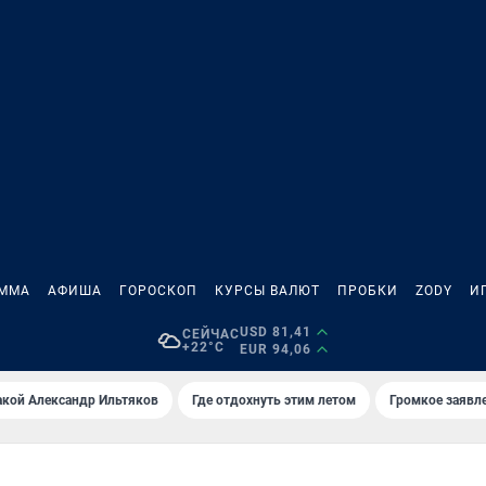
АММА
АФИША
ГОРОСКОП
КУРСЫ ВАЛЮТ
ПРОБКИ
ZODY
И
USD 81,41
СЕЙЧАС
+22°C
EUR 94,06
акой Александр Ильтяков
Где отдохнуть этим летом
Громкое заявл