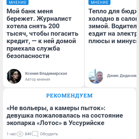
МНЕНИЕ
МНЕНИЕ
Мой банк меня
Тепло для бюдж
бережет. Журналист
холодно в сало
хотела снять 200
зимой. Водитель
тысяч, чтобы погасить
ездит на электр
кредит, — к ней домой
плюсы и минус
приехала служба
безопасности
Ксения Владимирская
Денис Дедюхин
Автор мнения
РЕКОМЕНДУЕМ
«Не вольеры, а камеры пыток»:
девушка пожаловалась на состояние
экопарка «Лотос» в Уссурийске
1 час
849
Обсудить