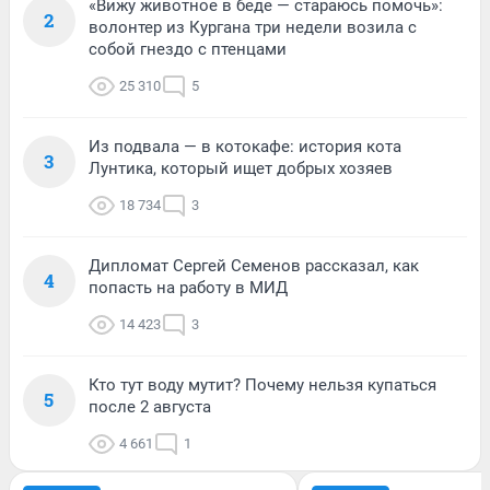
«Вижу животное в беде — стараюсь помочь»:
2
волонтер из Кургана три недели возила с
собой гнездо с птенцами
25 310
5
Из подвала — в котокафе: история кота
3
Лунтика, который ищет добрых хозяев
18 734
3
Дипломат Сергей Семенов рассказал, как
4
попасть на работу в МИД
14 423
3
Кто тут воду мутит? Почему нельзя купаться
5
после 2 августа
4 661
1