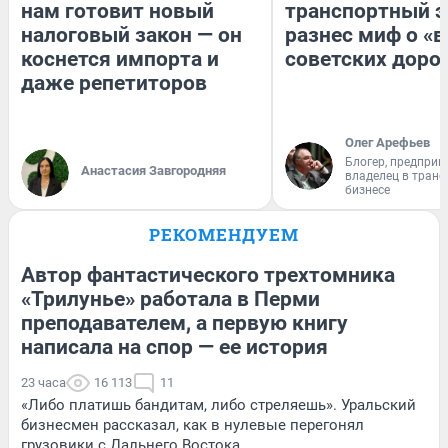
нам готовит новый
транспортный э
налоговый закон — он
разнес миф о «
коснется импорта и
советских доро
даже репетиторов
Олег Арефьев
Блогер, предприн
Анастасия Завгородняя
владелец в тран
бизнесе
РЕКОМЕНДУЕМ
Автор фантастического трехтомника
«Трилунье» работала в Перми
преподавателем, а первую книгу
написала на спор — ее история
23 часа
16 113
11
«Либо платишь бандитам, либо стреляешь». Уральский
бизнесмен рассказал, как в нулевые перегонял
грузовики с Дальнего Востока