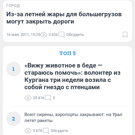
ГОРОД
Из-за летней жары для большегрузов
могут закрыть дороги
16 мая, 2011, 15:25
3 626
Обсудить
ТОП 5
«Вижу животное в беде —
1
стараюсь помочь»: волонтер из
Кургана три недели возила с
собой гнездо с птенцами
25 416
5
Воют сирены, аэропорты закрывают: на Урал
2
летят ракеты
3 676
Обсудить