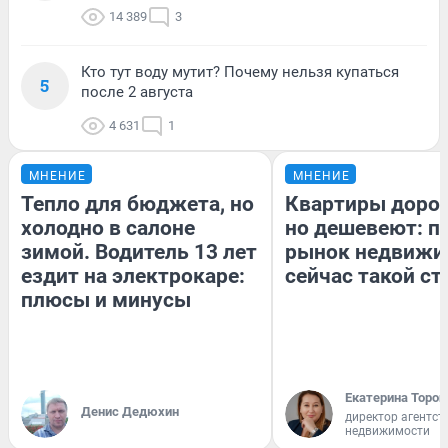
14 389
3
Кто тут воду мутит? Почему нельзя купаться
5
после 2 августа
4 631
1
МНЕНИЕ
МНЕНИЕ
Тепло для бюджета, но
Квартиры доро
холодно в салоне
но дешевеют: п
зимой. Водитель 13 лет
рынок недвижи
ездит на электрокаре:
сейчас такой с
плюсы и минусы
Екатерина Тороп
Денис Дедюхин
директор агентст
недвижимости