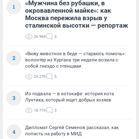
«Мужчина без рубашки, в
1
окровавленной майке»: как
Москва пережила взрыв у
сталинской высотки — репортаж
26 964
3
«Вижу животное в беде — стараюсь помочь»:
2
волонтер из Кургана три недели возила с
собой гнездо с птенцами
25 279
5
Из подвала — в котокафе: история кота
3
Лунтика, который ищет добрых хозяев
18 719
3
Дипломат Сергей Семенов рассказал, как
4
попасть на работу в МИД