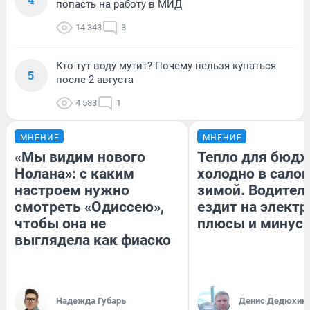
попасть на работу в МИД
14 343
3
Кто тут воду мутит? Почему нельзя купаться
5
после 2 августа
4 583
1
МНЕНИЕ
МНЕНИЕ
«Мы видим нового
Тепло для бюдж
Нолана»: с каким
холодно в сало
настроем нужно
зимой. Водитель
смотреть «Одиссею»,
ездит на электр
чтобы она не
плюсы и минус
выглядела как фиаско
Надежда Губарь
Денис Дедюхин