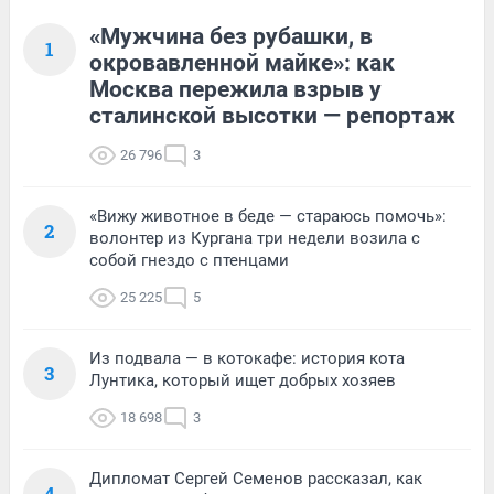
«Мужчина без рубашки, в
1
окровавленной майке»: как
Москва пережила взрыв у
сталинской высотки — репортаж
26 796
3
«Вижу животное в беде — стараюсь помочь»:
2
волонтер из Кургана три недели возила с
собой гнездо с птенцами
25 225
5
Из подвала — в котокафе: история кота
3
Лунтика, который ищет добрых хозяев
18 698
3
Дипломат Сергей Семенов рассказал, как
4