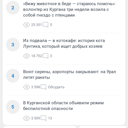
«Вижу животное в беде — стараюсь помочь»:
2
волонтер из Кургана три недели возила с
собой гнездо с птенцами
25 351
5
Из подвала — в котокафе: история кота
3
Лунтика, который ищет добрых хозяев
18 752
3
Воют сирены, аэропорты закрывают: на Урал
4
летят ракеты
3 598
Обсудить
В Курганской области объявили режим
5
беспилотной опасности
3 509
13