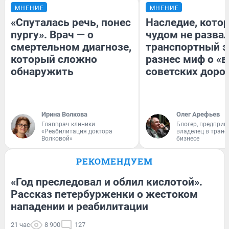
МНЕНИЕ
МНЕНИЕ
«Спуталась речь, понес
Наследие, кото
пургу». Врач — о
чудом не разва
смертельном диагнозе,
транспортный э
который сложно
разнес миф о «
обнаружить
советских доро
Ирина Волкова
Олег Арефьев
Главврач клиники
Блогер, предприн
«Реабилитация доктора
владелец в тран
Волковой»
бизнесе
РЕКОМЕНДУЕМ
«Год преследовал и облил кислотой».
Рассказ петербурженки о жестоком
нападении и реабилитации
21 час
8 900
127