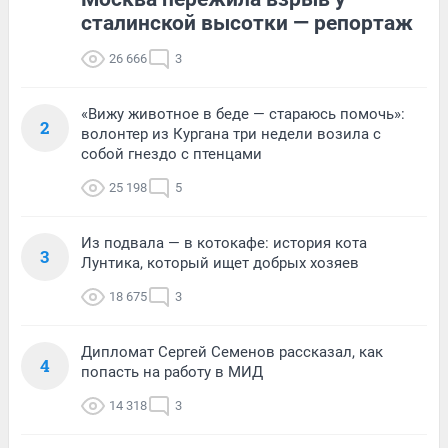
сталинской высотки — репортаж
26 666
3
«Вижу животное в беде — стараюсь помочь»:
2
волонтер из Кургана три недели возила с
собой гнездо с птенцами
25 198
5
Из подвала — в котокафе: история кота
3
Лунтика, который ищет добрых хозяев
18 675
3
Дипломат Сергей Семенов рассказал, как
4
попасть на работу в МИД
14 318
3