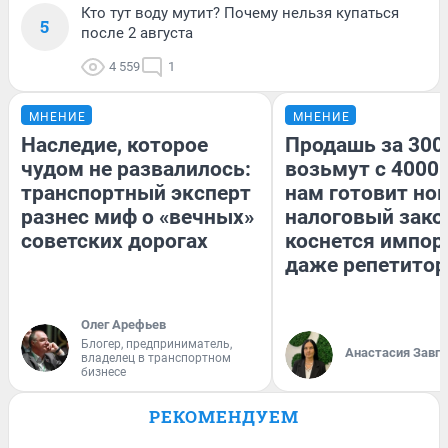
Кто тут воду мутит? Почему нельзя купаться
5
после 2 августа
4 559
1
МНЕНИЕ
МНЕНИЕ
Наследие, которое
Продашь за 3000
чудом не развалилось:
возьмут с 4000.
транспортный эксперт
нам готовит но
разнес миф о «вечных»
налоговый зако
советских дорогах
коснется импор
даже репетитор
Олег Арефьев
Блогер, предприниматель,
Анастасия Завг
владелец в транспортном
бизнесе
РЕКОМЕНДУЕМ