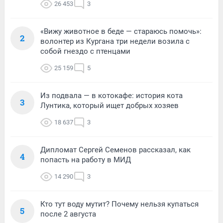
26 453
3
«Вижу животное в беде — стараюсь помочь»:
2
волонтер из Кургана три недели возила с
собой гнездо с птенцами
25 159
5
Из подвала — в котокафе: история кота
3
Лунтика, который ищет добрых хозяев
18 637
3
Дипломат Сергей Семенов рассказал, как
4
попасть на работу в МИД
14 290
3
Кто тут воду мутит? Почему нельзя купаться
5
после 2 августа