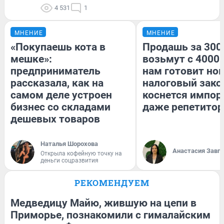
4 531
1
МНЕНИЕ
МНЕНИЕ
«Покупаешь кота в
Продашь за 3000
мешке»:
возьмут с 4000.
предприниматель
нам готовит но
рассказала, как на
налоговый зако
самом деле устроен
коснется импор
бизнес со складами
даже репетитор
дешевых товаров
Наталья Шорохова
Анастасия Завг
Открыла кофейную точку на
деньги соцразвития
РЕКОМЕНДУЕМ
Медведицу Майю, жившую на цепи в
Приморье, познакомили с гималайским