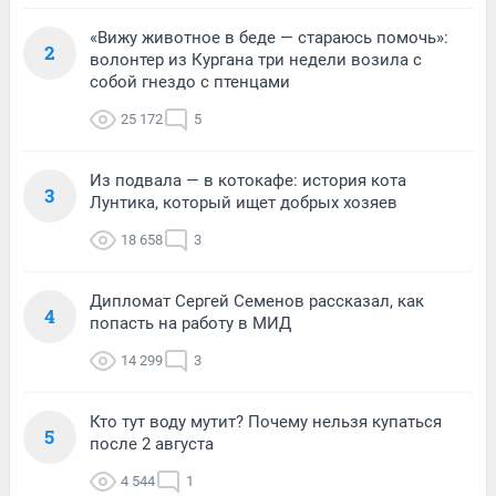
«Вижу животное в беде — стараюсь помочь»:
2
волонтер из Кургана три недели возила с
собой гнездо с птенцами
25 172
5
Из подвала — в котокафе: история кота
3
Лунтика, который ищет добрых хозяев
18 658
3
Дипломат Сергей Семенов рассказал, как
4
попасть на работу в МИД
14 299
3
Кто тут воду мутит? Почему нельзя купаться
5
после 2 августа
4 544
1