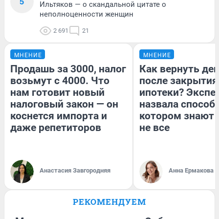
5
Ильтяков — о скандальной цитате о
неполноценности женщин
2 691
21
МНЕНИЕ
МНЕНИЕ
Продашь за 3000, налог
Как вернуть де
возьмут с 4000. Что
после закрытия
нам готовит новый
ипотеки? Экспе
налоговый закон — он
назвала способ,
коснется импорта и
котором знают 
даже репетиторов
не все
Анастасия Завгородняя
Анна Ермакова
РЕКОМЕНДУЕМ