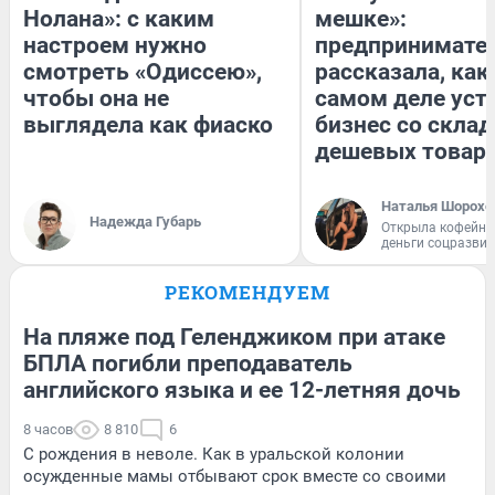
Нолана»: с каким
мешке»:
настроем нужно
предпринимате
смотреть «Одиссею»,
рассказала, как
чтобы она не
самом деле уст
выглядела как фиаско
бизнес со скла
дешевых товар
Наталья Шорохо
Надежда Губарь
Открыла кофейну
деньги соцразви
РЕКОМЕНДУЕМ
На пляже под Геленджиком при атаке
БПЛА погибли преподаватель
английского языка и ее 12-летняя дочь
8 часов
8 810
6
С рождения в неволе. Как в уральской колонии
осужденные мамы отбывают срок вместе со своими