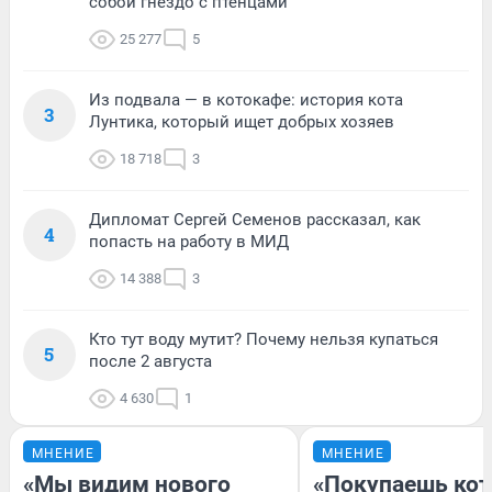
собой гнездо с птенцами
25 277
5
Из подвала — в котокафе: история кота
3
Лунтика, который ищет добрых хозяев
18 718
3
Дипломат Сергей Семенов рассказал, как
4
попасть на работу в МИД
14 388
3
Кто тут воду мутит? Почему нельзя купаться
5
после 2 августа
4 630
1
МНЕНИЕ
МНЕНИЕ
«Мы видим нового
«Покупаешь кот