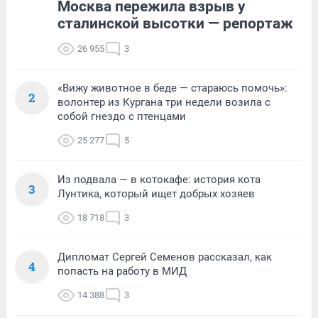
Москва пережила взрыв у
сталинской высотки — репортаж
26 955
3
«Вижу животное в беде — стараюсь помочь»:
2
волонтер из Кургана три недели возила с
собой гнездо с птенцами
25 277
5
Из подвала — в котокафе: история кота
3
Лунтика, который ищет добрых хозяев
18 718
3
Дипломат Сергей Семенов рассказал, как
4
попасть на работу в МИД
14 388
3