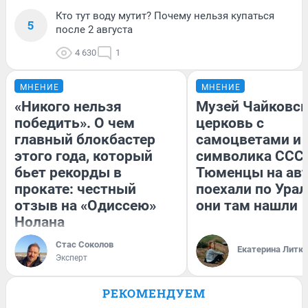
Кто тут воду мутит? Почему нельзя купаться
5
после 2 августа
4 630
1
МНЕНИЕ
МНЕНИЕ
«Никого нельзя
Музей Чайковск
победить». О чем
церковь с
главный блокбастер
самоцветами и 
этого года, который
символика СССР
бьет рекорды в
Тюменцы на ав
прокате: честный
поехали по Урал
отзыв на «Одиссею»
они там нашли
Нолана
Стас Соколов
Екатерина Литк
Эксперт
РЕКОМЕНДУЕМ