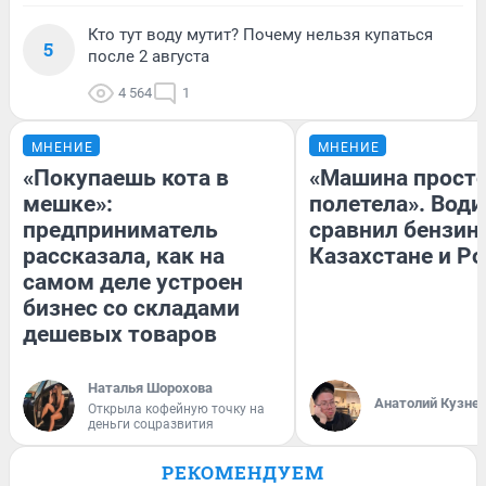
Кто тут воду мутит? Почему нельзя купаться
5
после 2 августа
4 564
1
МНЕНИЕ
МНЕНИЕ
«Покупаешь кота в
«Машина прост
мешке»:
полетела». Води
предприниматель
сравнил бензин
рассказала, как на
Казахстане и Р
самом деле устроен
бизнес со складами
дешевых товаров
Наталья Шорохова
Анатолий Кузне
Открыла кофейную точку на
деньги соцразвития
РЕКОМЕНДУЕМ