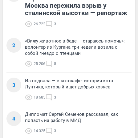
Москва пережила взрыв у
сталинской высотки — репортаж
26 722
3
«Вижу животное в беде — стараюсь помочь»:
2
волонтер из Кургана три недели возила с
собой гнездо с птенцами
25 206
5
Из подвала — в котокафе: история кота
3
Лунтика, который ищет добрых хозяев
18 685
3
Дипломат Сергей Семенов рассказал, как
4
попасть на работу в МИД
14 325
3