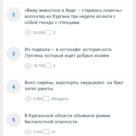
«Вижу животное в беде — стараюсь помочь»:
2
волонтер из Кургана три недели возила с
собой гнездо с птенцами
25 354
5
Из подвала — в котокафе: история кота
3
Лунтика, который ищет добрых хозяев
18 754
3
Воют сирены, аэропорты закрывают: на Урал
4
летят ракеты
3 599
Обсудить
В Курганской области объявили режим
5
беспилотной опасности
3 510
13