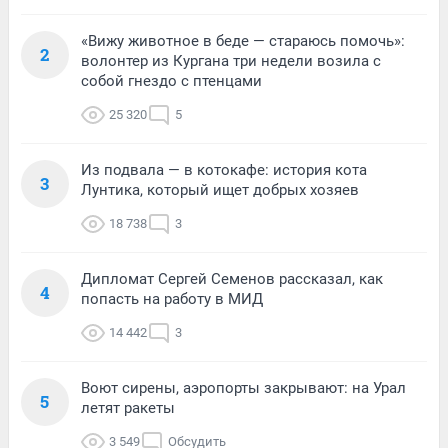
«Вижу животное в беде — стараюсь помочь»:
2
волонтер из Кургана три недели возила с
собой гнездо с птенцами
25 320
5
Из подвала — в котокафе: история кота
3
Лунтика, который ищет добрых хозяев
18 738
3
Дипломат Сергей Семенов рассказал, как
4
попасть на работу в МИД
14 442
3
Воют сирены, аэропорты закрывают: на Урал
5
летят ракеты
3 549
Обсудить