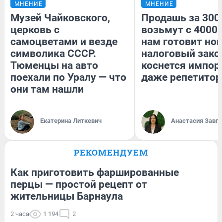
МНЕНИЕ
МНЕНИЕ
Музей Чайковского,
Продашь за 3000
церковь с
возьмут с 4000.
самоцветами и везде
нам готовит но
символика СССР.
налоговый зако
Тюменцы на авто
коснется импор
поехали по Уралу — что
даже репетитор
они там нашли
Екатерина Литкевич
Анастасия Завг
РЕКОМЕНДУЕМ
Как приготовить фаршированные
перцы — простой рецепт от
жительницы Барнаула
2 часа
1 194
2