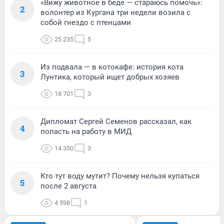
«Вижу животное в беде — стараюсь помочь»:
2
волонтер из Кургана три недели возила с
собой гнездо с птенцами
25 235
5
Из подвала — в котокафе: история кота
3
Лунтика, который ищет добрых хозяев
18 701
3
Дипломат Сергей Семенов рассказал, как
4
попасть на работу в МИД
14 350
3
Кто тут воду мутит? Почему нельзя купаться
5
после 2 августа
4 598
1