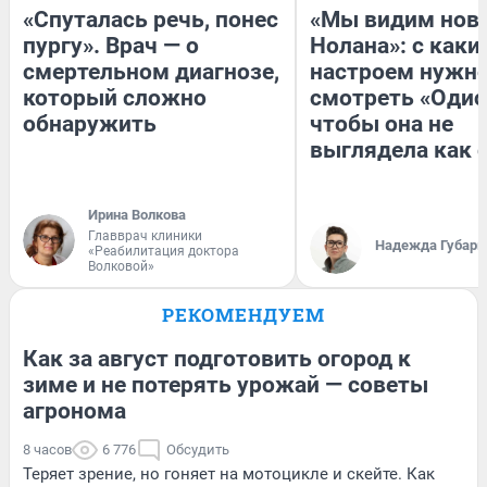
«Спуталась речь, понес
«Мы видим нов
пургу». Врач — о
Нолана»: с каки
смертельном диагнозе,
настроем нужн
который сложно
смотреть «Одис
обнаружить
чтобы она не
выглядела как 
Ирина Волкова
Главврач клиники
Надежда Губарь
«Реабилитация доктора
Волковой»
РЕКОМЕНДУЕМ
Как за август подготовить огород к
зиме и не потерять урожай — советы
агронома
8 часов
6 776
Обсудить
Теряет зрение, но гоняет на мотоцикле и скейте. Как