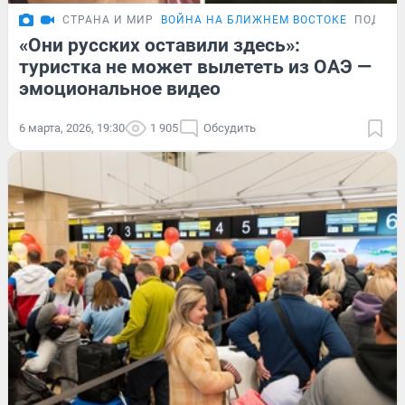
СТРАНА И МИР
ВОЙНА НА БЛИЖНЕМ ВОСТОКЕ
ПОДРОБ
«Они русских оставили здесь»:
туристка не может вылететь из ОАЭ —
эмоциональное видео
6 марта, 2026, 19:30
1 905
Обсудить