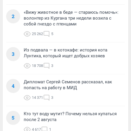
«Вижу животное в беде — стараюсь помочь»:
2
волонтер из Кургана три недели возила с
собой гнездо с птенцами
25 262
5
Из подвала — в котокафе: история кота
3
Лунтика, который ищет добрых хозяев
18 708
3
Дипломат Сергей Семенов рассказал, как
4
попасть на работу в МИД
14 371
3
Кто тут воду мутит? Почему нельзя купаться
5
после 2 августа
4 617
1