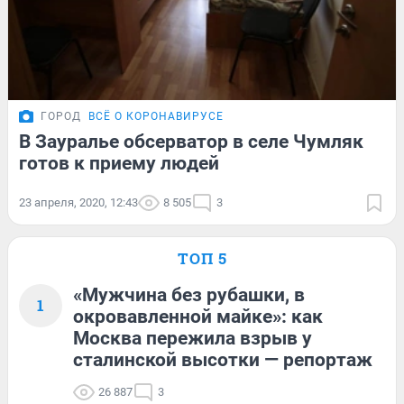
ГОРОД
ВСЁ О КОРОНАВИРУСЕ
В Зауралье обсерватор в селе Чумляк
готов к приему людей
23 апреля, 2020, 12:43
8 505
3
ТОП 5
«Мужчина без рубашки, в
1
окровавленной майке»: как
Москва пережила взрыв у
сталинской высотки — репортаж
26 887
3