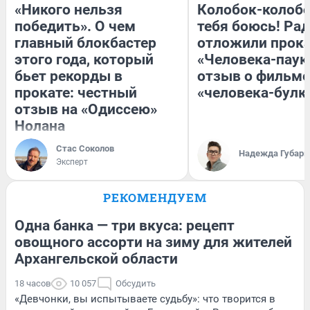
«Никого нельзя
Колобок-колобо
победить». О чем
тебя боюсь! Рад
главный блокбастер
отложили прок
этого года, который
«Человека-паук
бьет рекорды в
отзыв о фильме
прокате: честный
«человека-булк
отзыв на «Одиссею»
Нолана
Стас Соколов
Надежда Губарь
Эксперт
РЕКОМЕНДУЕМ
Одна банка — три вкуса: рецепт
овощного ассорти на зиму для жителей
Архангельской области
18 часов
10 057
Обсудить
«Девчонки, вы испытываете судьбу»: что творится в