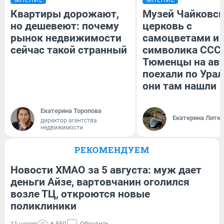
Квартиры дорожают,
Музей Чайковск
но дешевеют: почему
церковь с
рынок недвижимости
самоцветами и 
сейчас такой странный
символика СССР
Тюменцы на ав
поехали по Урал
они там нашли
Екатерина Торопова
Екатерина Литк
директор агентства
недвижимости
РЕКОМЕНДУЕМ
Новости ХМАО за 5 августа: муж дает
деньги Айзе, вартовчанин оголился
возле ТЦ, откроются новые
поликлиники
11 часов
6 550
Обсудить