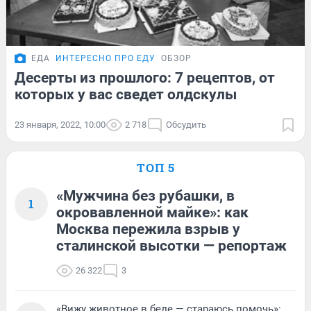
ЕДА
ИНТЕРЕСНО ПРО ЕДУ
ОБЗОР
Десерты из прошлого: 7 рецептов, от
которых у вас сведет олдскулы
23 января, 2022, 10:00
2 718
Обсудить
ТОП 5
«Мужчина без рубашки, в
1
окровавленной майке»: как
Москва пережила взрыв у
сталинской высотки — репортаж
26 322
3
«Вижу животное в беде — стараюсь помочь»: