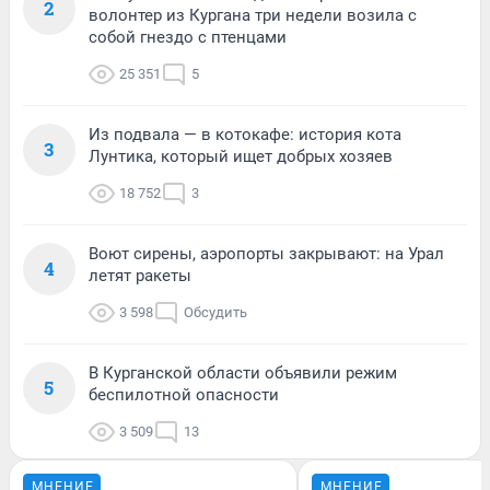
2
волонтер из Кургана три недели возила с
собой гнездо с птенцами
25 351
5
Из подвала — в котокафе: история кота
3
Лунтика, который ищет добрых хозяев
18 752
3
Воют сирены, аэропорты закрывают: на Урал
4
летят ракеты
3 598
Обсудить
В Курганской области объявили режим
5
беспилотной опасности
3 509
13
МНЕНИЕ
МНЕНИЕ