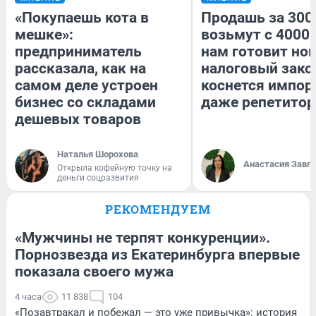
«Покупаешь кота в
Продашь за 3000
мешке»:
возьмут с 4000.
предприниматель
нам готовит но
рассказала, как на
налоговый зако
самом деле устроен
коснется импор
бизнес со складами
даже репетитор
дешевых товаров
Наталья Шорохова
Анастасия Завг
Открыла кофейную точку на
деньги соцразвития
РЕКОМЕНДУЕМ
«Мужчины не терпят конкуренции».
Порнозвезда из Екатеринбурга впервые
показала своего мужа
4 часа
11 838
104
«Позавтракал и побежал — это уже привычка»: история