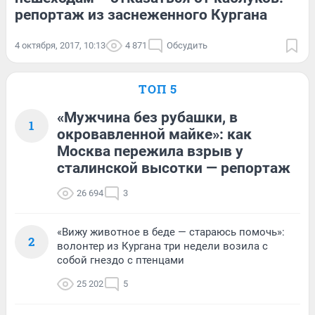
репортаж из заснеженного Кургана
4 октября, 2017, 10:13
4 871
Обсудить
ТОП 5
«Мужчина без рубашки, в
1
окровавленной майке»: как
Москва пережила взрыв у
сталинской высотки — репортаж
26 694
3
«Вижу животное в беде — стараюсь помочь»:
2
волонтер из Кургана три недели возила с
собой гнездо с птенцами
25 202
5