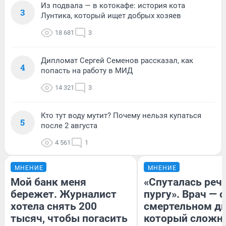
Из подвала — в котокафе: история кота
3
Лунтика, который ищет добрых хозяев
18 681
3
Дипломат Сергей Семенов рассказал, как
4
попасть на работу в МИД
14 321
3
Кто тут воду мутит? Почему нельзя купаться
5
после 2 августа
4 561
1
МНЕНИЕ
МНЕНИЕ
Мой банк меня
«Спуталась речь
бережет. Журналист
пургу». Врач — о
хотела снять 200
смертельном ди
тысяч, чтобы погасить
который сложн