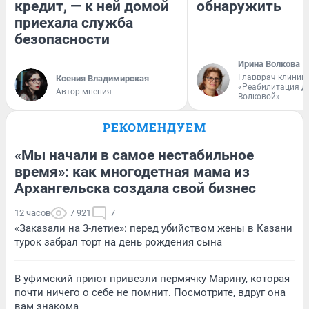
кредит, — к ней домой
обнаружить
приехала служба
безопасности
Ирина Волкова
Главврач клиник
Ксения Владимирская
«Реабилитация д
Автор мнения
Волковой»
РЕКОМЕНДУЕМ
«Мы начали в самое нестабильное
время»: как многодетная мама из
Архангельска создала свой бизнес
12 часов
7 921
7
«Заказали на 3-летие»: перед убийством жены в Казани
турок забрал торт на день рождения сына
В уфимский приют привезли пермячку Марину, которая
почти ничего о себе не помнит. Посмотрите, вдруг она
вам знакома