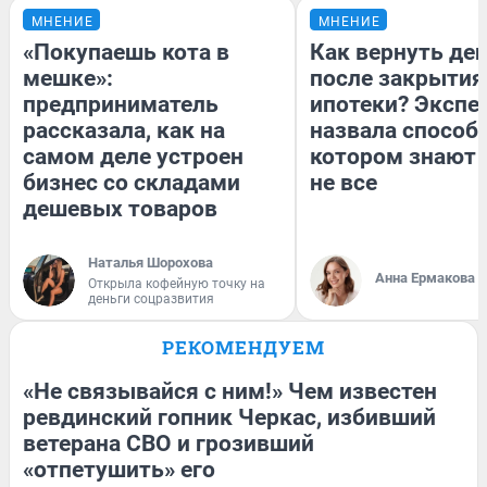
МНЕНИЕ
МНЕНИЕ
«Покупаешь кота в
Как вернуть де
мешке»:
после закрытия
предприниматель
ипотеки? Экспе
рассказала, как на
назвала способ,
самом деле устроен
котором знают 
бизнес со складами
не все
дешевых товаров
Наталья Шорохова
Анна Ермакова
Открыла кофейную точку на
деньги соцразвития
РЕКОМЕНДУЕМ
«Не связывайся с ним!» Чем известен
ревдинский гопник Черкас, избивший
ветерана СВО и грозивший
«отпетушить» его