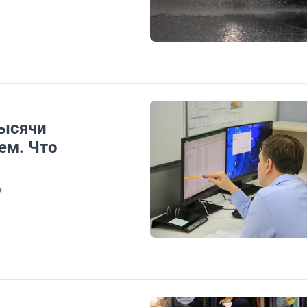
тысячи
ем. Что
у