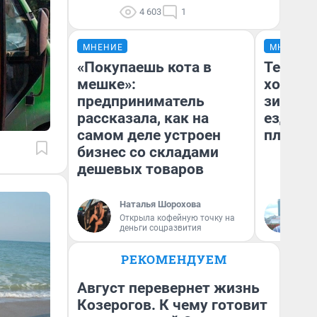
4 603
1
МНЕНИЕ
МНЕНИЕ
«Покупаешь кота в
Тепло 
мешке»:
холодн
предприниматель
зимой.
рассказала, как на
ездит н
самом деле устроен
плюсы 
бизнес со складами
дешевых товаров
Наталья Шорохова
Д
Открыла кофейную точку на
деньги соцразвития
РЕКОМЕНДУЕМ
Август перевернет жизнь
Козерогов. К чему готовит