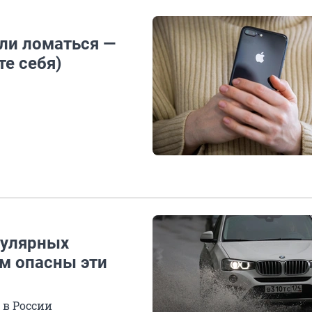
ли ломаться —
е себя)
пулярных
ем опасны эти
 в России