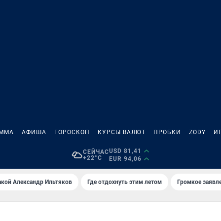
АММА
АФИША
ГОРОСКОП
КУРСЫ ВАЛЮТ
ПРОБКИ
ZODY
И
USD 81,41
СЕЙЧАС
+22°C
EUR 94,06
акой Александр Ильтяков
Где отдохнуть этим летом
Громкое заявл