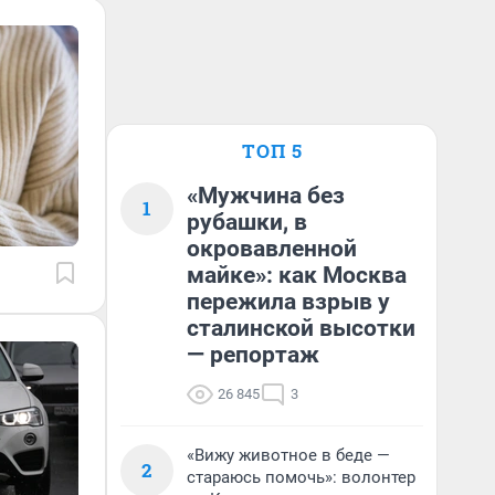
ТОП 5
«Мужчина без
1
рубашки, в
окровавленной
майке»: как Москва
пережила взрыв у
сталинской высотки
— репортаж
26 845
3
«Вижу животное в беде —
2
стараюсь помочь»: волонтер