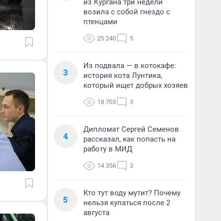
из Кургана три недели
возила с собой гнездо с
птенцами
25 240
5
Из подвала — в котокафе:
3
история кота Лунтика,
который ищет добрых хозяев
18 703
3
Дипломат Сергей Семенов
4
рассказал, как попасть на
работу в МИД
14 356
3
Кто тут воду мутит? Почему
5
нельзя купаться после 2
августа