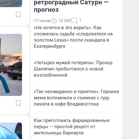
ретроградный Сатурн —
прогноз
17 часов
12 345
1
«Не хочется в это верить». Как
сложилась судьба «следователя на
золотом Lexus» после скандала в
Екатеринбурге
«Четырех мужей потеряла»: Прохор
Шаляпин проболтался о новой
возлюбленной
«Так неожиданно и приятно». Героиня
мема вспомнила о съемках с гуру
пикапа в кафе Владивостока
Как приготовить фаршированные
перцы — простой рецепт от
жительницы Барнаула