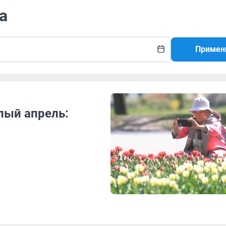
а
Примен
лый апрель: