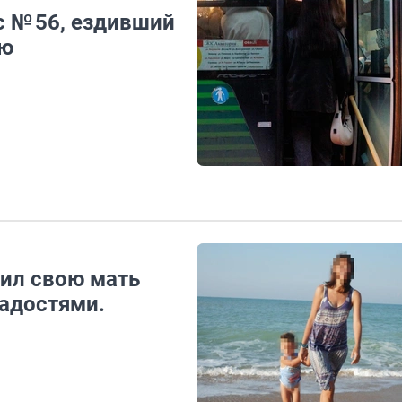
с № 56, ездивший
ью
ил свою мать
ладостями.