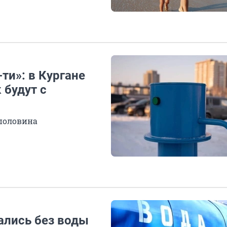
-ти»: в Кургане
 будут с
 половина
тались без воды