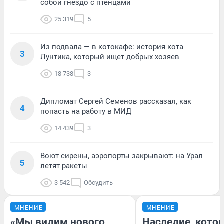
собой гнездо с птенцами
25 319
5
Из подвала — в котокафе: история кота
3
Лунтика, который ищет добрых хозяев
18 738
3
Дипломат Сергей Семенов рассказал, как
4
попасть на работу в МИД
14 439
3
Воют сирены, аэропорты закрывают: на Урал
5
летят ракеты
3 542
Обсудить
МНЕНИЕ
МНЕНИЕ
«Мы видим нового
Наследие, кото