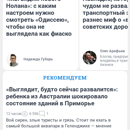
Нолана»: с каким
чудом не разва
настроем нужно
транспортный э
смотреть «Одиссею»,
разнес миф о «
чтобы она не
советских доро
выглядела как фиаско
Олег Арефьев
Блогер, предприн
Надежда Губарь
владелец в тран
бизнесе
РЕКОМЕНДУЕМ
«Выглядит, будто сейчас развалится»:
ребенка из Австралии шокировало
состояние зданий в Приморье
12 часов
6 556
1
Вой сирен, злые туристы и грязь. Стоит ли ехать в
самый большой аквапарк в Геленджике — мнение