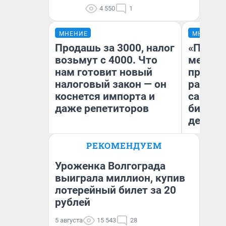
4 550
1
МНЕНИЕ
МНЕНИЕ
Продашь за 3000, налог
«Покуп
возьмут с 4000. Что
мешке»
нам готовит новый
предпр
налоговый закон — он
рассказ
коснется импорта и
самом 
даже репетиторов
бизнес
дешевы
РЕКОМЕНДУЕМ
На
Анастасия Завгородняя
От
де
Уроженка Волгограда
выиграла миллион, купив
лотерейный билет за 20
рублей
5 августа
15 543
28