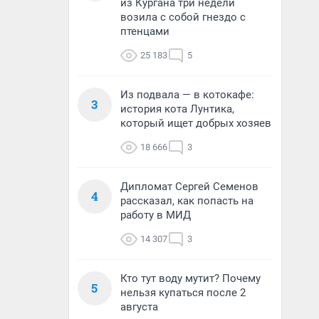
из Кургана три недели
возила с собой гнездо с
птенцами
25 183
5
Из подвала — в котокафе:
3
история кота Лунтика,
который ищет добрых хозяев
18 666
3
Дипломат Сергей Семенов
4
рассказал, как попасть на
работу в МИД
14 307
3
Кто тут воду мутит? Почему
5
нельзя купаться после 2
августа