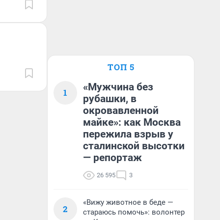
ТОП 5
«Мужчина без
1
рубашки, в
окровавленной
майке»: как Москва
пережила взрыв у
сталинской высотки
— репортаж
26 595
3
«Вижу животное в беде —
2
стараюсь помочь»: волонтер