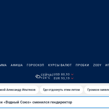
АММА
АФИША
ГОРОСКОП
КУРСЫ ВАЛЮТ
ПРОБКИ
ZODY
И
USD 80,93
СЕЙЧАС
+24°C
EUR 93,19
акой Александр Ильтяков
Где отдохнуть этим летом
Громкое заявл
ии «Водный Союз» сменился гендиректор