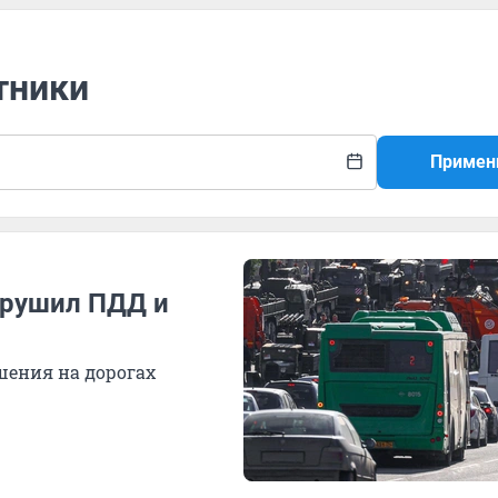
тники
Примен
арушил ПДД и
шения на дорогах